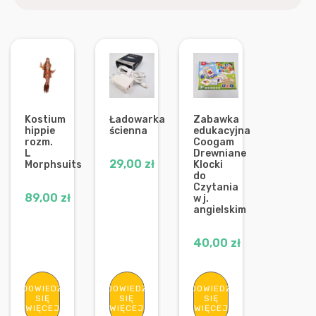
Kostium
Ładowarka
Zabawka
hippie
ścienna
edukacyjna
rozm.
Coogam
L
Drewniane
29,00
zł
Morphsuits
Klocki
do
Czytania
89,00
zł
w j.
angielskim
40,00
zł
DOWIEDZ
DOWIEDZ
DOWIEDZ
SIĘ
SIĘ
SIĘ
WIĘCEJ
WIĘCEJ
WIĘCEJ