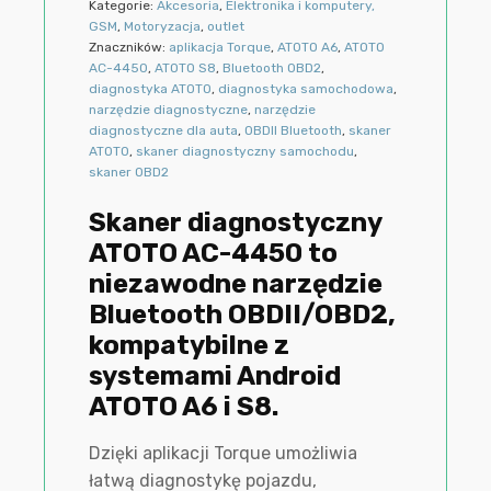
Kategorie:
Akcesoria
,
Elektronika i komputery,
GSM
,
Motoryzacja
,
outlet
Znaczników:
aplikacja Torque
,
ATOTO A6
,
ATOTO
AC-4450
,
ATOTO S8
,
Bluetooth OBD2
,
diagnostyka ATOTO
,
diagnostyka samochodowa
,
narzędzie diagnostyczne
,
narzędzie
diagnostyczne dla auta
,
OBDII Bluetooth
,
skaner
ATOTO
,
skaner diagnostyczny samochodu
,
skaner OBD2
Skaner diagnostyczny
ATOTO AC-4450 to
niezawodne narzędzie
Bluetooth OBDII/OBD2,
kompatybilne z
systemami Android
ATOTO A6 i S8.
Dzięki aplikacji Torque umożliwia
łatwą diagnostykę pojazdu,