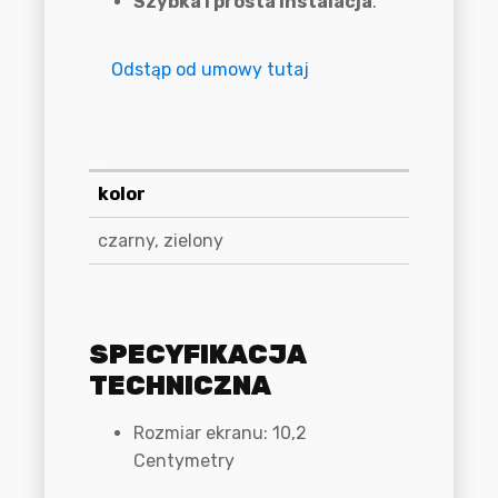
Szybka i prosta instalacja
.
Odstąp od umowy tutaj
Informacje dodatkowe
kolor
czarny, zielony
Specyfikacja techniczna
SPECYFIKACJA
TECHNICZNA
Rozmiar ekranu
:
10,2
Centymetry