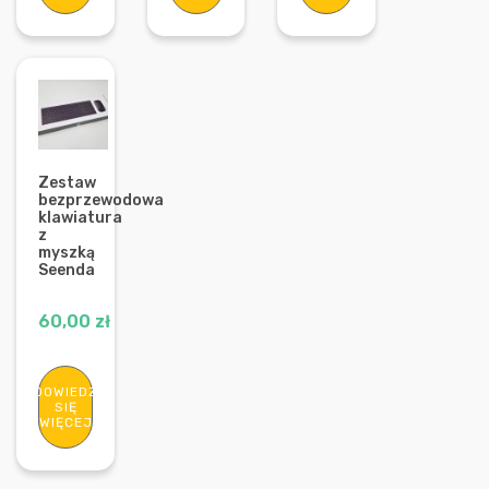
Zestaw
bezprzewodowa
klawiatura
z
myszką
Seenda
60,00
zł
DOWIEDZ
SIĘ
WIĘCEJ