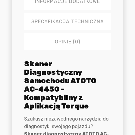
INFORMACJE DODATKOWE
SPECYFIKACJA TECHNICZNA
OPINIE (0)
Opis
Skaner
Diagnostyczny
Samochodu ATOTO
AC-4450 –
Kompatybilny z
Aplikacją Torque
Szukasz niezawodnego narzędzia do
diagnostyki swojego pojazdu?
Skaner diagnostyczny ATOTO AC-