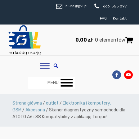
biuro@gvl.pl
666 555 097
FAQ
Kontakt
0,00
zł
0 elementów
MENU
Strona główna
/
outlet
/
Elektronika i komputery,
GSM
/
Akcesoria
/ Skaner diagnostyczny samochodu dla
ATOTO A6 i S8 Kompatybilny z aplikacją Torque!