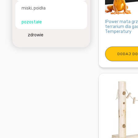
miski, poidła
IPower mata gr
pozostałe
terrarium dla ga
Temperatury
zdrowie
DODAJ DO