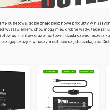
ertę outletową, gdzie znajdziesz nowe produkty w niższych
d wystawieniem, choć mogą mieć drobne wady, takie jak us
otów od klientów oraz z hurtowni, dzięki czemu możesz kup
e przegap okazji – w naszym outlecie często czekają na Cieb