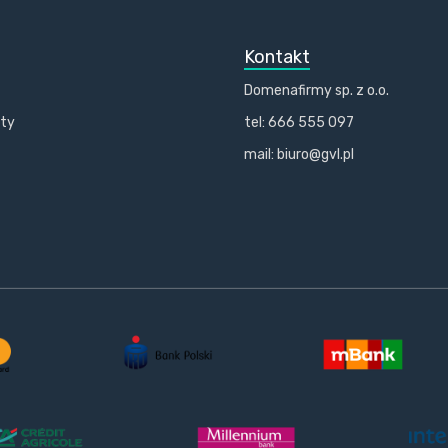
Kontakt
Domenafirmy sp. z o.o.
kty
tel: 666 555 097
mail: biuro@gvl.pl