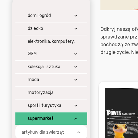
dom i ogród
dziecko
Odkryj naszą of
sprawdzane prze
elektronika, komputery,
pochodzą ze zwr
drugie życie. Ni
GSM
kolekcja i sztuka
moda
motoryzacja
sport i turystyka
supermarket
artykuły dla zwierząt