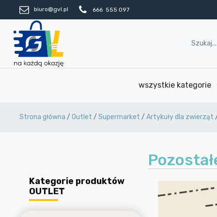
biuro@gvl.pl
666 555 097
wszystkie kategorie
Strona główna
/
Outlet
/
Supermarket
/
Artykuły dla zwierząt
Pozostał
Kategorie produktów
OUTLET