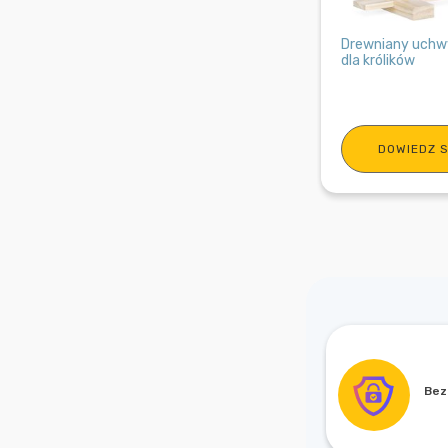
Drewniany uchw
dla królików
DOWIEDZ S
Bez