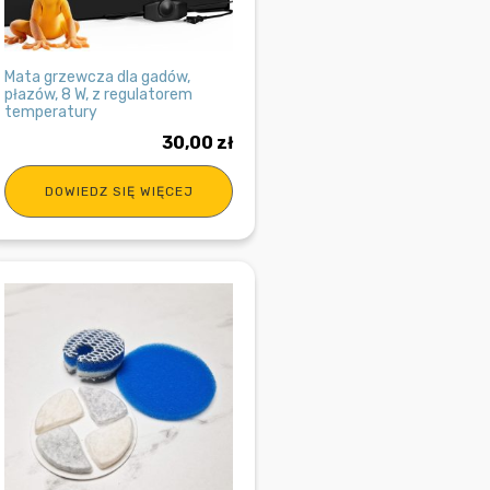
Mata grzewcza dla gadów,
płazów, 8 W, z regulatorem
temperatury
30,00
zł
DOWIEDZ SIĘ WIĘCEJ