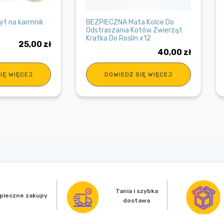
yt na karmnik
BEZPIECZNA Mata Kolce Do
Odstraszania Kotów Zwierząt
Kratka Do Roślin x12
25,00
zł
40,00
zł
IĘ WIĘCEJ
DOWIEDZ SIĘ WIĘCEJ
Tania i szybka
pieczne zakupy
dostawa