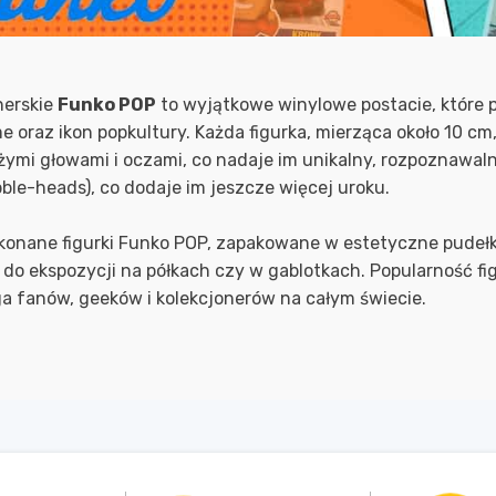
nerskie
Funko POP
to wyjątkowe winylowe postacie, które 
nime oraz ikon popkultury. Każda figurka, mierząca około 10
dużymi głowami i oczami, co nadaje im unikalny, rozpoznawa
ble-heads), co dodaje im jeszcze więcej uroku.
konane figurki Funko POP, zapakowane w estetyczne pudełk
e do ekspozycji na półkach czy w gablotkach. Popularność fi
ga fanów, geeków i kolekcjonerów na całym świecie.