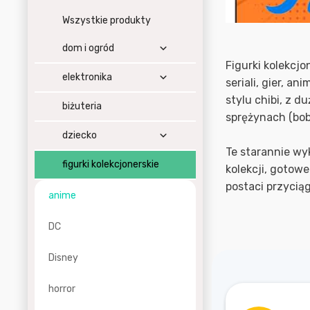
Wszystkie produkty
dom i ogród
Figurki kolekcjo
elektronika
seriali, gier, a
stylu chibi, z 
biżuteria
sprężynach (bob
dziecko
Te starannie wy
figurki kolekcjonerskie
kolekcji, gotow
postaci przycią
anime
DC
Disney
horror