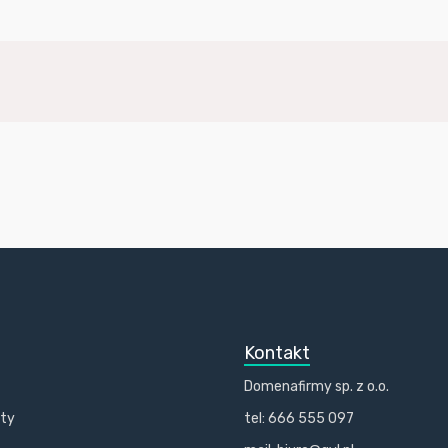
Kontakt
Domenafirmy sp. z o.o.
kty
tel: 666 555 097