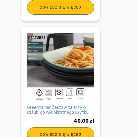
cena
cena
DOWIEDZ SIĘ WIĘCEJ
wynosiła:
wynosi:
70,00 zł.
49,99 zł.
Greentainer Zestaw talerzy 6
sztuk, do wielokrotnego użytku
40,00
zł
DOWIEDZ SIĘ WIĘCEJ