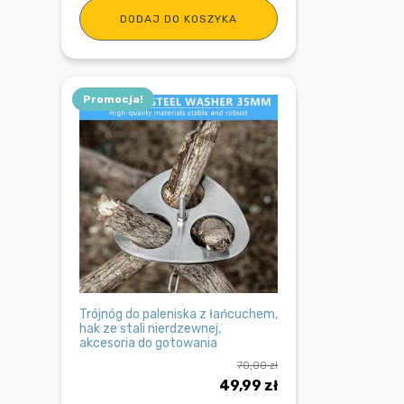
DODAJ DO KOSZYKA
Promocja!
Trójnóg do paleniska z łańcuchem,
hak ze stali nierdzewnej,
akcesoria do gotowania
70,00
zł
Pierwotna
Aktualna
49,99
zł