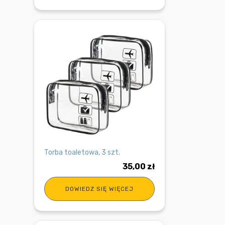
Torba toaletowa, 3 szt.
35,00
zł
DOWIEDZ SIĘ WIĘCEJ