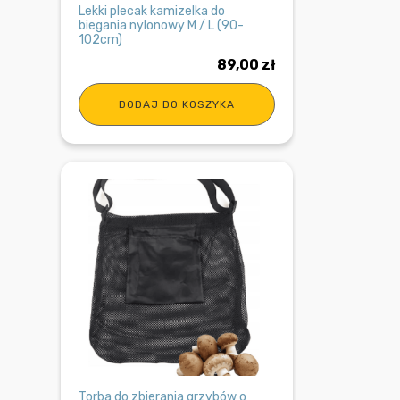
Lekki plecak kamizelka do
biegania nylonowy M / L (90-
102cm)
89,00
zł
DODAJ DO KOSZYKA
Torba do zbierania grzybów o