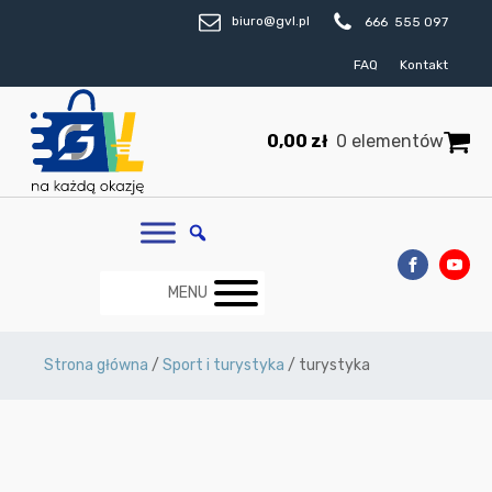
biuro@gvl.pl
666 555 097
FAQ
Kontakt
0,00
zł
0 elementów
MENU
Strona główna
/
Sport i turystyka
/ turystyka