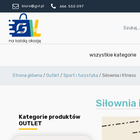
biuro@gvl.pl
666 555 097
wszystkie kategorie
Strona główna
/
Outlet
/
Sport i turystyka
/ Siłownia i fitness
Siłownia 
Kategorie produktów
OUTLET