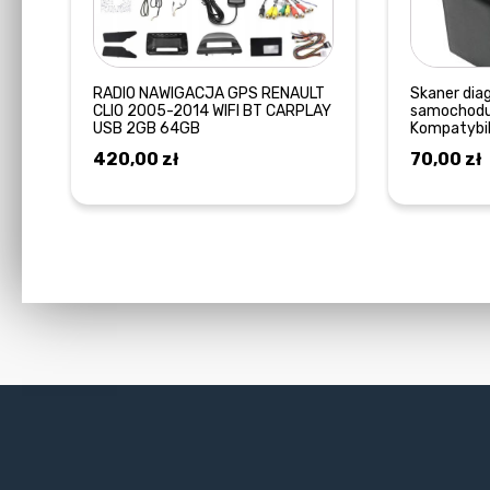
RADIO NAWIGACJA GPS RENAULT
Skaner dia
CLIO 2005-2014 WIFI BT CARPLAY
samochodu 
USB 2GB 64GB
Kompatybiln
420,00
zł
70,00
zł
DOWIEDZ SIĘ WIĘCEJ