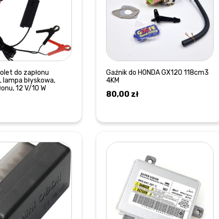
tolet do zapłonu
Gaźnik do HONDA GX120 118cm3
, lampa błyskowa,
4KM
łonu, 12 V/10 W
80,00
zł
DOWIEDZ SIĘ WIĘCEJ
DOWIEDZ SIĘ WIĘCEJ