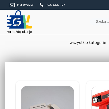
biuro@gvl.pl
666 555 097
wszystkie kategorie