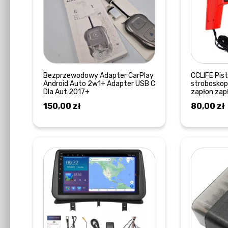
Bezprzewodowy Adapter CarPlay
CCLIFE Pis
Android Auto 2w1+ Adapter USB C
stroboskop
Dla Aut 2017+
zapłon zap
150,00
zł
80,00
zł
DOWIEDZ SIĘ WIĘCEJ