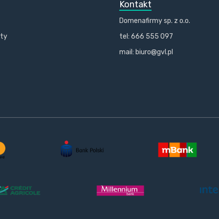
Kontakt
Domenafirmy sp. z o.o.
kty
tel: 666 555 097
mail: biuro@gvl.pl