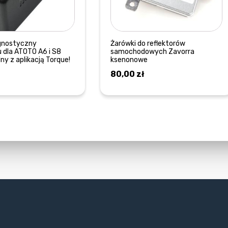
gnostyczny
Żarówki do reflektorów
dla ATOTO A6 i S8
samochodowych Zavorra
y z aplikacją Torque!
ksenonowe
80,00
zł
DOWIEDZ SIĘ WIĘCEJ
DOWIEDZ SIĘ WIĘCEJ