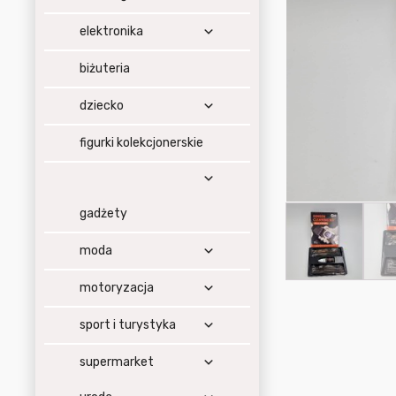
elektronika
biżuteria
dziecko
figurki kolekcjonerskie
gadżety
moda
motoryzacja
sport i turystyka
supermarket