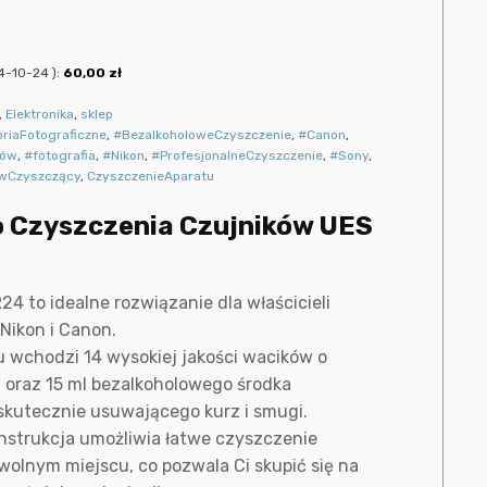
4-10-24
):
60,00
zł
,
Elektronika
,
sklep
riaFotograficzne
,
#BezalkoholoweCzyszczenie
,
#Canon
,
ków
,
#fotografia
,
#Nikon
,
#ProfesjonalneCzyszczenie
,
#Sony
,
wCzyszczący
,
CzyszczenieAparatu
 Czyszczenia Czujników UES
4 to idealne rozwiązanie dla właścicieli
Nikon i Canon.
 wchodzi 14 wysokiej jakości wacików o
 oraz 15 ml bezalkoholowego środka
skutecznie usuwającego kurz i smugi.
strukcja umożliwia łatwe czyszczenie
olnym miejscu, co pozwala Ci skupić się na