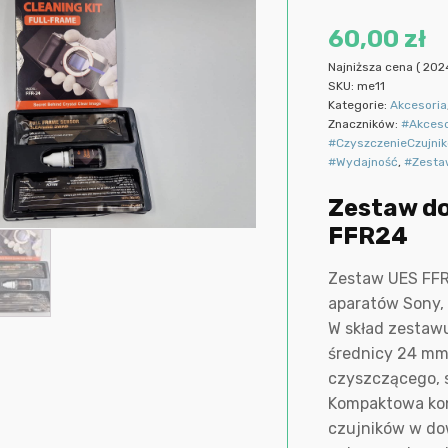
60,00
zł
Najniższa cena (
202
SKU:
me11
Kategorie:
Akcesoria
Znaczników:
#Akceso
#CzyszczenieCzujni
#Wydajność
,
#Zesta
Zestaw do
FFR24
Zestaw UES FFR2
aparatów Sony, 
W skład zestawu
średnicy 24 mm
czyszczącego, 
Kompaktowa kon
czujników w dow