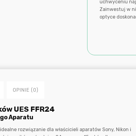
uchwyceniu naj
Zainwestuj w n
optyce doskonał
OPINIE (0)
ików UES FFR24
go Aparatu
ealne rozwiązanie dla właścicieli aparatów Sony, Nikon i