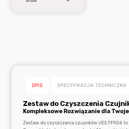
uroda
OPIS
SPECYFIKACJA TECHNICZNA
Opis
Zestaw do Czyszczenia Czujn
Kompleksowe Rozwiązanie dla Twoje
Zestaw do czyszczenia czujników UES FFR24 to id