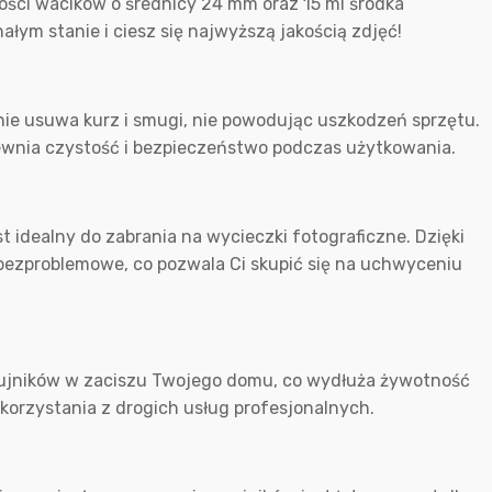
ości wacików o średnicy 24 mm oraz 15 ml środka
ym stanie i ciesz się najwyższą jakością zdjęć!
ie usuwa kurz i smugi, nie powodując uszkodzeń sprzętu.
ewnia czystość i bezpieczeństwo podczas użytkowania.
 idealny do zabrania na wycieczki fotograficzne. Dzięki
 bezproblemowe, co pozwala Ci skupić się na uchwyceniu
zujników w zaciszu Twojego domu, co wydłuża żywotność
 korzystania z drogich usług profesjonalnych.