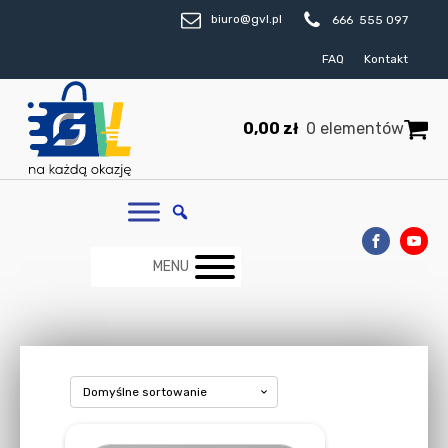
biuro@gvl.pl
666 555 097
FAQ
Kontakt
0,00
zł
0 elementów
MENU