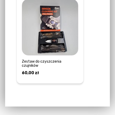
Zestaw do czyszczenia
czujników
60,00
zł
DOWIEDZ SIĘ WIĘCEJ