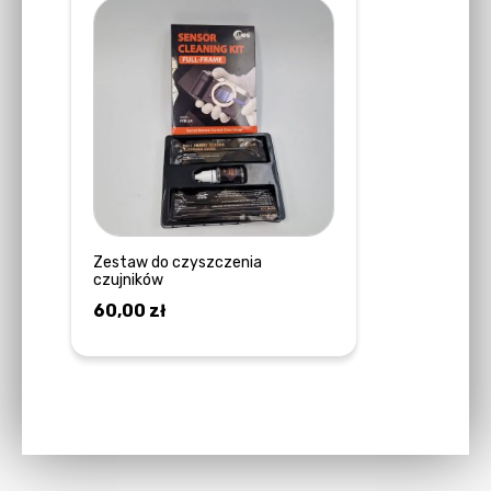
Zestaw do czyszczenia
czujników
60,00
zł
DOWIEDZ SIĘ WIĘCEJ