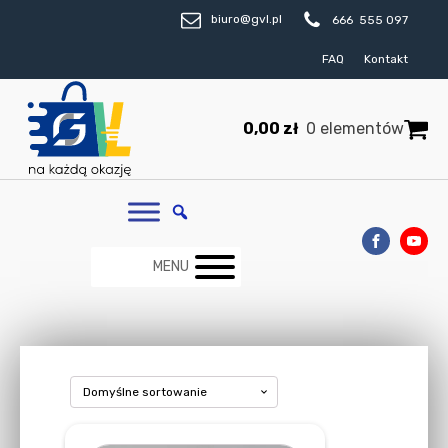
biuro@gvl.pl
666 555 097
FAQ
Kontakt
0,00
zł
0 elementów
MENU