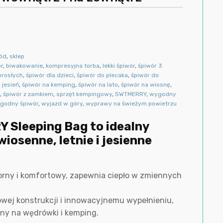
ród
,
sklep
r
,
biwakowanie
,
kompresyjna torba
,
lekki śpiwór
,
śpiwór 3
orosłych
,
śpiwór dla dzieci
,
śpiwór do plecaka
,
śpiwór do
 jesień
,
śpiwór na kemping
,
śpiwór na lato
,
śpiwór na wiosnę
,
y
,
śpiwór z zamkiem
,
sprzęt kempingowy
,
SWTMERRY
,
wygodny
godny śpiwór
,
wyjazd w góry
,
wyprawy na świeżym powietrzu
Sleeping Bag to idealny
iosenne, letnie i jesienne
orny i komfortowy, zapewnia ciepło w zmiennych
wej konstrukcji i innowacyjnemu wypełnieniu,
ony na wędrówki i kemping.