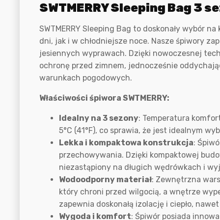
Opis
SWTMERRY Sleeping Bag 3 sez
SWTMERRY Sleeping Bag to doskonały wybór na k
dni, jak i w chłodniejsze noce. Nasze śpiwory za
jesiennych wyprawach. Dzięki nowoczesnej tech
ochronę przed zimnem, jednocześnie oddychając,
warunkach pogodowych.
Właściwości śpiwora SWTMERRY:
Idealny na 3 sezony
: Temperatura komfort
5°C (41°F), co sprawia, że jest idealnym wyb
Lekka i kompaktowa konstrukcja
: Śpiwó
przechowywania. Dzięki kompaktowej budowi
niezastąpiony na długich wędrówkach i w
Wodoodporny materiał
: Zewnętrzna wars
który chroni przed wilgocią, a wnętrze wyp
zapewnia doskonałą izolację i ciepło, naw
Wygoda i komfort
: Śpiwór posiada innow