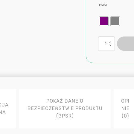
kolor
ilość
Śpiwór
3
pory
roku
lekki,
wodoodporny
do
użytku
wewnątrz
i
POKAŻ DANE O
OPI
CJA
na
BEZPIECZEŃSTWIE PRODUKTU
NIE
zewnątrz
NA
(GPSR)
(0)