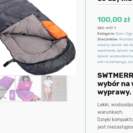
100,00
zł
SKU:
m17-1
Kategorie:
Dom i Og
Znaczników:
#outdoo
sezony
,
śpiwór dla d
wędrówek
,
śpiwór na
śpiwór wodoodporn
sen na kempingu
,
wy
SWTMERRY 
wybór na w
wyprawy.
Lekki, wodoodp
warunkach.
Dzięki kompakto
jest niezastąpi