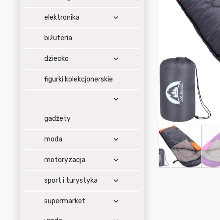
elektronika
biżuteria
dziecko
figurki kolekcjonerskie
gadżety
moda
motoryzacja
sport i turystyka
supermarket