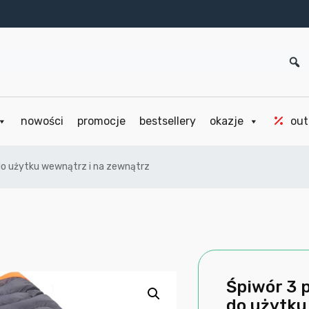
nowości
promocje
bestsellery
okazje
out
 do użytku wewnątrz i na zewnątrz
Śpiwór 3 
do użytku