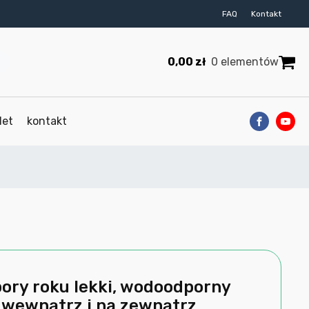
FAQ
Kontakt
0,00
zł
0 elementów
let
kontakt
pory roku lekki, wodoodporny
 wewnątrz i na zewnątrz