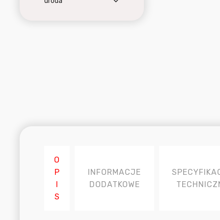
uroda
O
P
INFORMACJE
SPECYFIKA
I
DODATKOWE
TECHNICZ
S