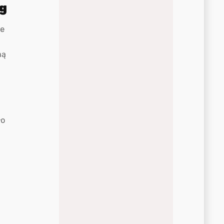
ng
ze
ną
ło