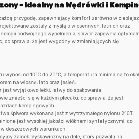
ony – Idealny na Wędrówki i Kempi
ażdą przygodę, zapewniający komfort zarówno w cieplejs
projektowane zostały z myślą o wiosennych, letnich oraz
nologii podwójnego wypełnienia, śpiwór zapewnia optymal
 co sprawia, że jest wygodny w zmieniających się
u wynosi od 10°C do 20°C, a temperatura minimalna to oko
orem na wiosnę, lato oraz jesień.
r jest wyjątkowo lekki, łatwy do spakowania i
e zmieści się w każdym plecaku, co sprawia, że jest
yjazdach kempingowych.
twa śpiwora wykonana jest z wytrzymałego nylonu 210T,
ełnione jest wysokiej jakości włóknami syntetycznymi, co
et w deszczowych warunkach.
acyjny zamek błyskawiczny na dole, który pozwala na