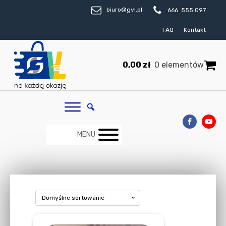
biuro@gvl.pl
666 555 097
FAQ
Kontakt
0,00
zł
0 elementów
MENU