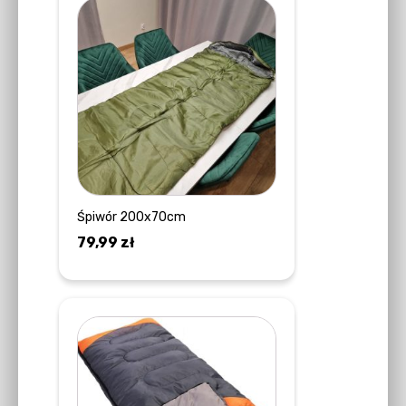
Śpiwór 200x70cm
79,99
zł
DOWIEDZ SIĘ WIĘCEJ
Ten
produkt
ma
wiele