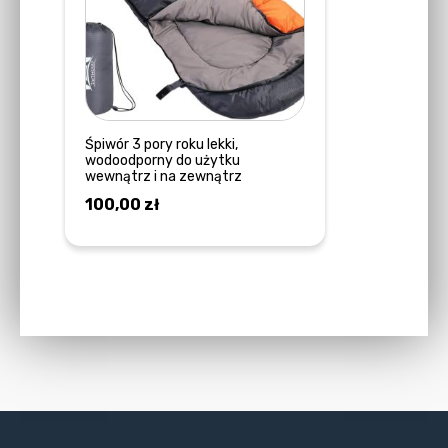
wariantów.
Opcje
można
wybrać
na
stronie
Śpiwór 3 pory roku lekki,
wodoodporny do użytku
produktu
wewnątrz i na zewnątrz
100,00
zł
WYBIERZ OPCJE