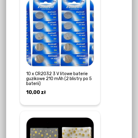
10 x CR2032 3 V litowe baterie
guzikowe 210 mAh (2 blistry po 5
baterii)
10,00
zł
DOWIEDZ SIĘ WIĘCEJ