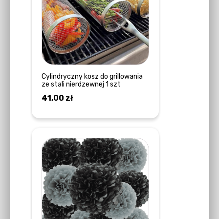
Cylindryczny kosz do grillowania
ze stali nierdzewnej 1 szt
41,00
zł
DODAJ DO KOSZYKA