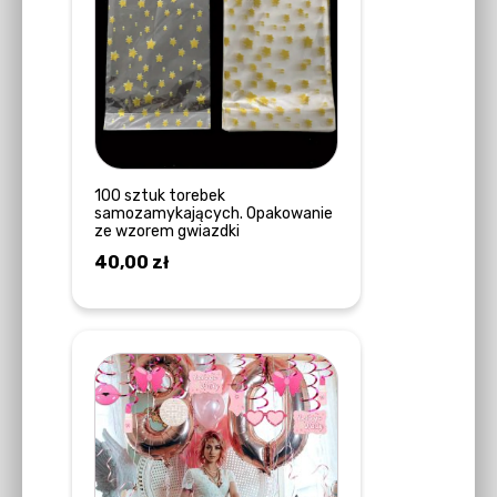
100 sztuk torebek
samozamykających. Opakowanie
ze wzorem gwiazdki
40,00
zł
DODAJ DO KOSZYKA