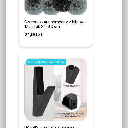
Czarno-szare pompony z bibuły –
12 sztuk 24-30 cm
21,00
zł
DODAJ DO KOSZYKA
DAWRIS Wieszak na ubrania,