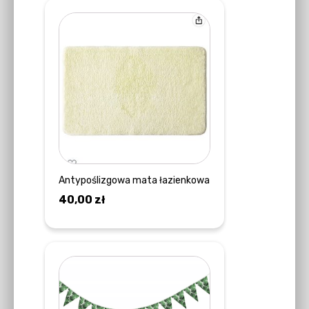
Antypoślizgowa mata łazienkowa
40,00
zł
DOWIEDZ SIĘ WIĘCEJ