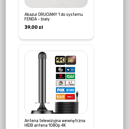
Abażur DRUCIANY 1 do systemu
FENDA – biały
39,00
zł
DOWIEDZ SIĘ WIĘCEJ
Antena telewizyjna wewnętrzna
HIDB antena 1080p 4K