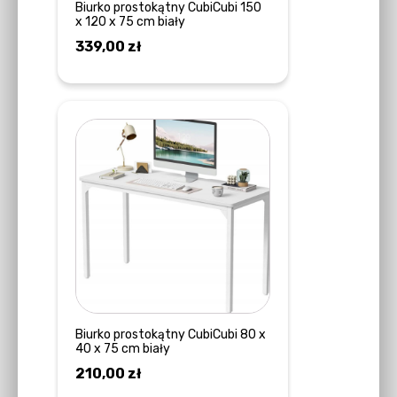
Biurko prostokątny CubiCubi 150
x 120 x 75 cm biały
339,00
zł
DODAJ DO KOSZYKA
Biurko prostokątny CubiCubi 80 x
40 x 75 cm biały
210,00
zł
DOWIEDZ SIĘ WIĘCEJ