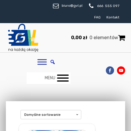
biuro@gvl.pl
666 555 097
FAQ
Kontakt
0,00
zł
0 elementów
MENU