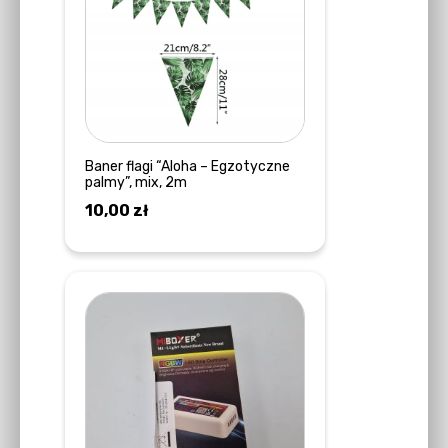
Baner flagi “Aloha – Egzotyczne
palmy”, mix, 2m
10,00
zł
DODAJ DO KOSZYKA