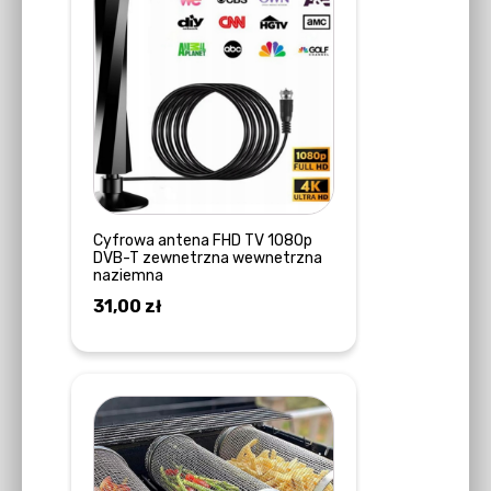
Cyfrowa antena FHD TV 1080p
DVB-T zewnetrzna wewnetrzna
naziemna
31,00
zł
DODAJ DO KOSZYKA