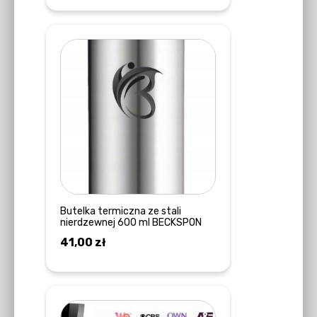
Butelka termiczna ze stali
nierdzewnej 600 ml BECKSPON
41,00
zł
DOWIEDZ SIĘ WIĘCEJ