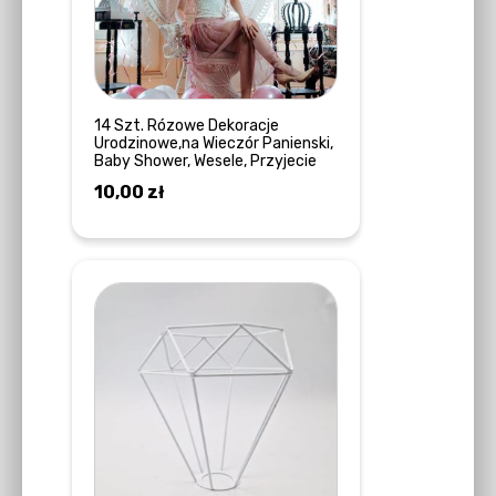
14 Szt. Rózowe Dekoracje
Urodzinowe,na Wieczór Panienski,
Baby Shower, Wesele, Przyjecie
10,00
zł
DOWIEDZ SIĘ WIĘCEJ