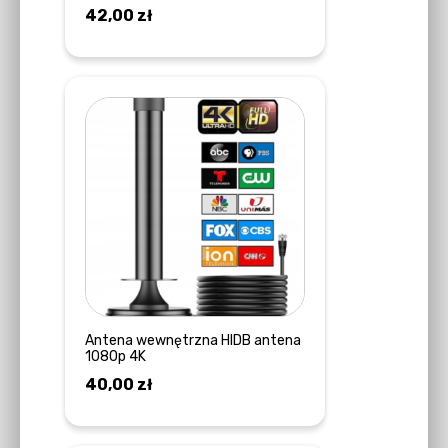
42,00
zł
DODAJ DO KOSZYKA
Antena wewnętrzna HIDB antena
1080p 4K
40,00
zł
DODAJ DO KOSZYKA