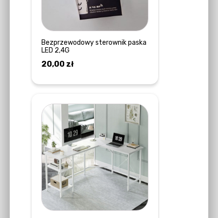
Bezprzewodowy sterownik paska
LED 2,4G
20,00
zł
DOWIEDZ SIĘ WIĘCEJ