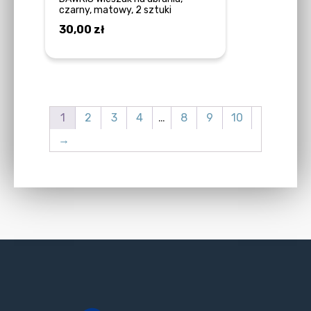
czarny, matowy, 2 sztuki
30,00
zł
DOWIEDZ SIĘ WIĘCEJ
1
2
3
4
…
8
9
10
→