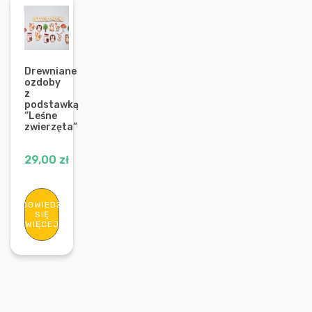
Drewniane
ozdoby
z
podstawką
“Leśne
zwierzęta”
29,00
zł
DOWIEDZ
SIĘ
WIĘCEJ