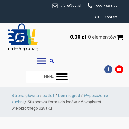
biuro@gvl.pl
666 555 097
FAQ
Kontakt
0,00
zł
0 elementów
MENU
Strona główna
/
outlet
/
Dom i ogród
/
Wyposażenie
kuchni
/ Silikonowa forma do lodów z 6 wnękami
wielokrotnego użytku