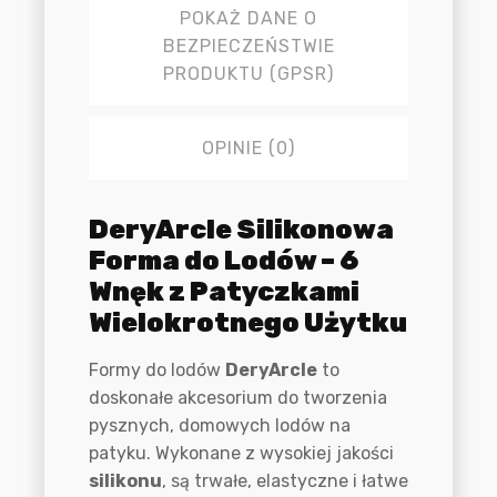
POKAŻ DANE O
BEZPIECZEŃSTWIE
PRODUKTU (GPSR)
OPINIE (0)
Opis
DeryArcle Silikonowa
Forma do Lodów – 6
Wnęk z Patyczkami
Wielokrotnego Użytku
Formy do lodów
DeryArcle
to
doskonałe akcesorium do tworzenia
pysznych, domowych lodów na
patyku. Wykonane z wysokiej jakości
silikonu
, są trwałe, elastyczne i łatwe