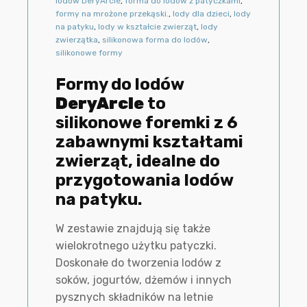
lodów DeryArcle
,
forma do lodów z patyczkami
,
formy na mrożone przekąski.
,
lody dla dzieci
,
lody
na patyku
,
lody w kształcie zwierząt
,
lody
zwierzątka
,
silikonowa forma do lodów
,
silikonowe formy
Formy do lodów
DeryArcle
to
silikonowe foremki z 6
zabawnymi kształtami
zwierząt, idealne do
przygotowania lodów
na patyku.
W zestawie znajdują się także
wielokrotnego użytku patyczki.
Doskonałe do tworzenia lodów z
soków, jogurtów, dżemów i innych
pysznych składników na letnie