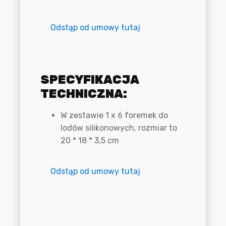
Odstąp od umowy tutaj
Specyfikacja techniczna
SPECYFIKACJA
TECHNICZNA:
W zestawie 1 x 6 foremek do
lodów silikonowych, rozmiar to
20 * 18 * 3,5 cm
Odstąp od umowy tutaj
Pokaż dane o bezpieczeństwie produktu (GPSR)