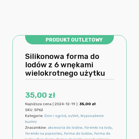
PRODUKT OUTLETOWY
Silikonowa forma do
lodów z 6 wnękami
wielokrotnego użytku
35,00
zł
Najniższa cena (
2024-12-19
):
35,00
zł
SKU:
SP62
Kategorie:
Dom i ogród
,
outlet
,
Wyposażenie
kuchni
Znaczników:
akcesoria do lodów
,
foremki na lody
,
foremki na popsicles
,
forma do lodów
,
forma do