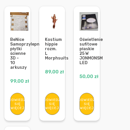
BeNice
Kostium
Oświetlenie
Samoprzylepne
hippie
sufitowe
płytki
rozm.
płaskie
ścienne
L
25 W
3D –
Morphsuits
JONMONSM
10
LED
arkuszy
89,00
zł
50,00
zł
99,00
zł
DOWIEDZ
DOWIEDZ
DOWIEDZ
SIĘ
SIĘ
SIĘ
WIĘCEJ
WIĘCEJ
WIĘCEJ