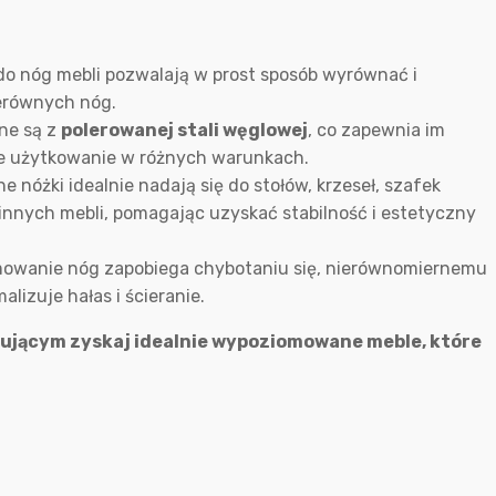
 do nóg mebli pozwalają w prost sposób wyrównać i
ierównych nóg.
ne są z
polerowanej stali węglowej
, co zapewnia im
łe użytkowanie w różnych warunkach.
ne nóżki idealnie nadają się do stołów, krzeseł, szafek
 innych mebli, pomagając uzyskać stabilność i estetyczny
mowanie nóg zapobiega chybotaniu się, nierównomiernemu
alizuje hałas i ścieranie.
jącym zyskaj idealnie wypoziomowane meble, które