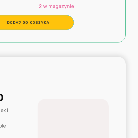
2 w magazynie
DODAJ DO KOSZYKA
)
ek i
ble