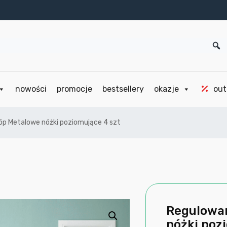
nowości
promocje
bestsellery
okazje
out
óp Metalowe nóżki poziomujące 4 szt
Regulowan
nóżki poz