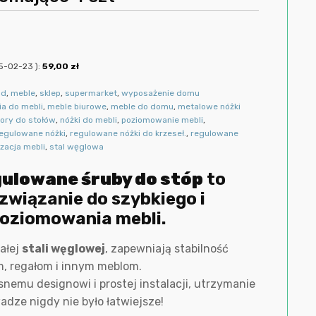
5-02-23
):
59,00
zł
ód
,
meble
,
sklep
,
supermarket
,
wyposażenie domu
ia do mebli
,
meble biurowe
,
meble do domu
,
metalowe nóżki
tory do stołów
,
nóżki do mebli
,
poziomowanie mebli
,
egulowane nóżki
,
regulowane nóżki do krzeseł.
,
regulowane
izacja mebli
,
stal węglowa
gulowane śruby do stóp
to
ozwiązanie do szybkiego i
oziomowania mebli.
ałej
stali węglowej
, zapewniają stabilność
m, regałom i innym meblom.
nemu designowi i prostej instalacji, utrzymanie
dze nigdy nie było łatwiejsze!