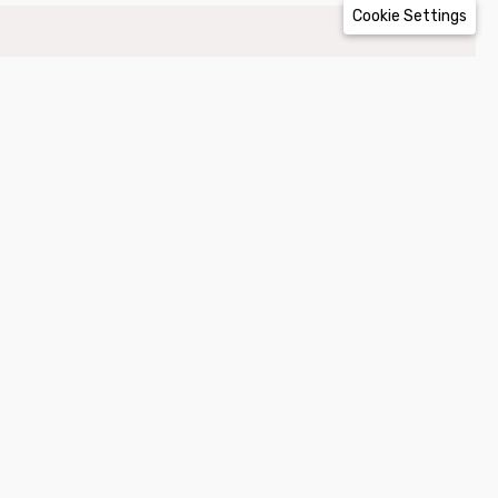
Cookie Settings
Informacje
regulamin sklepu
formularz odstąpienia od umowy
polityka prywatności i plików cookies