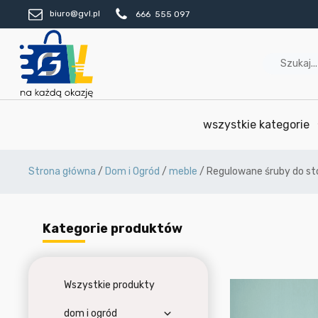
biuro@gvl.pl
666 555 097
wszystkie kategorie
Strona główna
/
Dom i Ogród
/
meble
/ Regulowane śruby do st
Kategorie produktów
Wszystkie produkty
dom i ogród