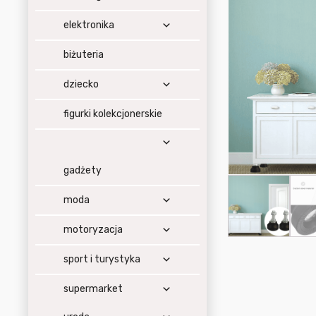
elektronika
biżuteria
dziecko
figurki kolekcjonerskie
gadżety
moda
motoryzacja
sport i turystyka
supermarket