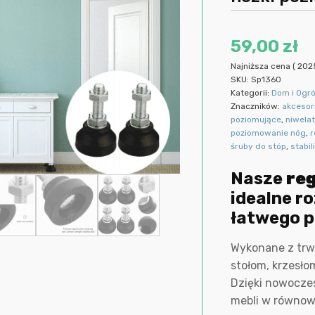
59,00
zł
Najniższa cena (
202
SKU:
Sp1360
Kategorii:
Dom i Ogr
Znaczników:
akcesor
poziomujące
,
niwela
poziomowanie nóg
,
r
śruby do stóp
,
stabil
Nasze
re
idealne r
łatwego p
Wykonane z trw
stołom, krzesło
Dzięki nowoczes
mebli w równowa