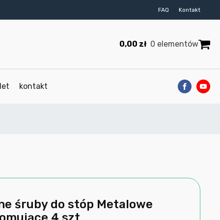
FAQ
Kontakt
0,00
zł
0 elementów
let
kontakt
e śruby do stóp Metalowe
iomujące 4 szt