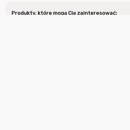
Produkty, które mogą Cię zainteresować:
Produkty
promocje
nowe produ