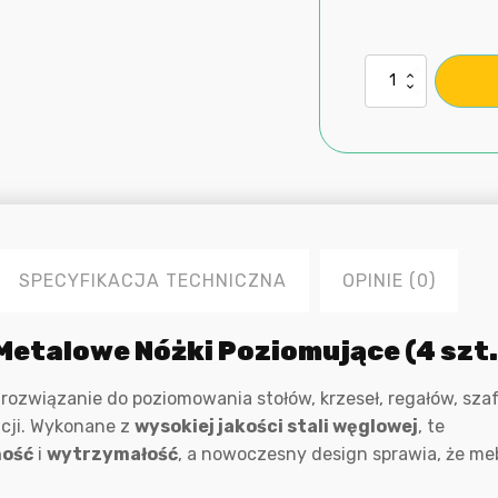
ilość
Regulowane
śruby
do
stóp
Metalowe
nóżki
poziomujące
4
szt
SPECYFIKACJA TECHNICZNA
OPINIE (0)
Metalowe Nóżki Poziomujące (4 szt.
rozwiązanie do poziomowania stołów, krzeseł, regałów, szaf
acji. Wykonane z
wysokiej jakości stali węglowej
, te
ność
i
wytrzymałość
, a nowoczesny design sprawia, że me