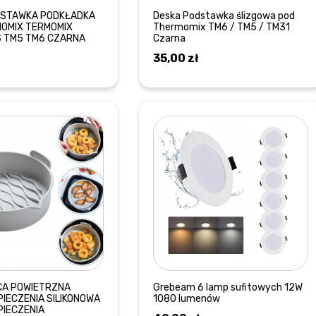
DSTAWKA PODKŁADKA
Deska Podstawka ślizgowa pod
OMIX TERMOMIX
Thermomix TM6 / TM5 / TM31
 TM5 TM6 CZARNA
Czarna
35,00
zł
DOWIEDZ SIĘ WIĘCEJ
DOWIEDZ SIĘ WIĘCEJ
CA POWIETRZNA
Grebeam 6 lamp sufitowych 12W
PIECZENIA SILIKONOWA
1080 lumenów
PIECZENIA