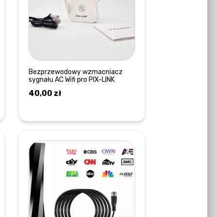
Bezprzewodowy wzmacniacz
sygnału AC Wifi pro PIX-LINK
40,00
zł
DOWIEDZ SIĘ WIĘCEJ