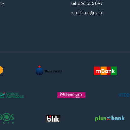
kty
tel: 666 555 097
mail: biuro@gvl.pl