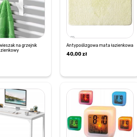
wieszak na grzejnik
Antypoślizgowa mata łazienkowa
łazienkowy
40,00
zł
DOWIEDZ SIĘ WIĘCEJ
DOWIEDZ SIĘ WIĘCEJ