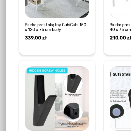
Biurko prostokątny CubiCubi 150
Biurko pro
x 120 x 75 cm biały
40 x 75 cm
339,00
zł
210,00
z
DODAJ DO KOSZYKA