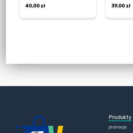
40,00
zł
39,00
zł
DOWIEDZ SIĘ WIĘCEJ
Produkty
promocje