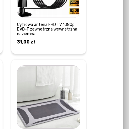
Cyfrowa antena FHD TV 1080p
DVB-T zewnetrzna wewnetrzna
naziemna
31,00
zł
DODAJ DO KOSZYKA