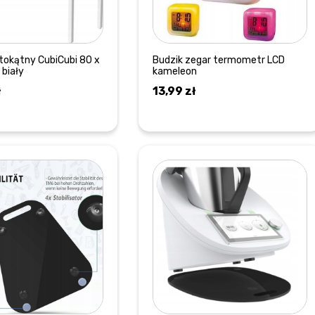
stokątny CubiCubi 80 x
Budzik zegar termometr LCD
 biały
kameleon
ł
13,99
zł
DOWIEDZ SIĘ WIĘCEJ
DOWIEDZ SIĘ WIĘCEJ