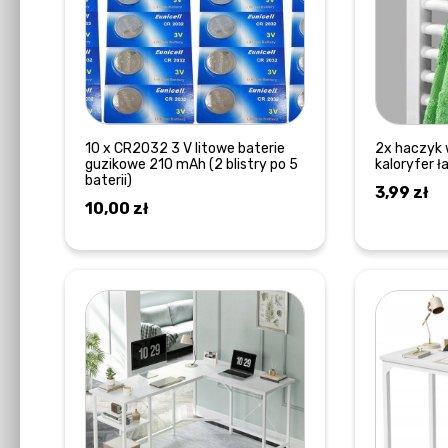
10 x CR2032 3 V litowe baterie
2x haczyk 
guzikowe 210 mAh (2 blistry po 5
kaloryfer 
baterii)
3,99
zł
10,00
zł
DOWIEDZ SIĘ WIĘCEJ