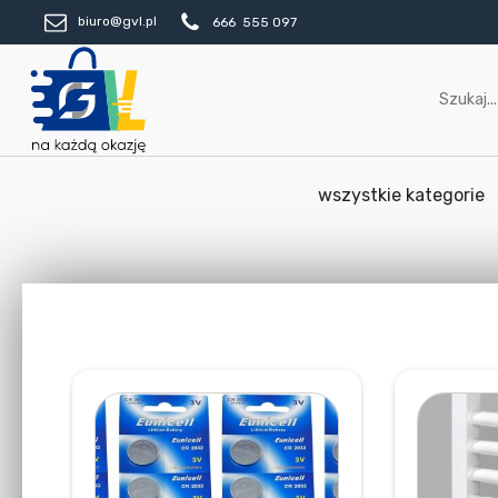
biuro@gvl.pl
666 555 097
wszystkie kategorie