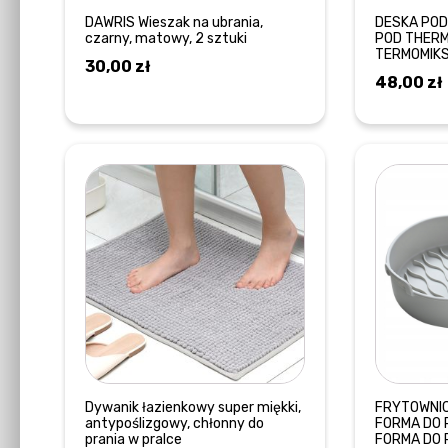
DAWRIS Wieszak na ubrania,
DESKA PO
czarny, matowy, 2 sztuki
POD THERM
TERMOMIKS
30,00
zł
48,00
zł
DOWIEDZ SIĘ WIĘCEJ
Dywanik łazienkowy super miękki,
FRYTOWNI
antypoślizgowy, chłonny do
FORMA DO 
prania w pralce
FORMA DO 