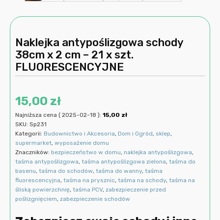
Naklejka antypoślizgowa schody
38cm x 2 cm – 21 x szt.
FLUORESCENCYJNE
15,00
zł
Najniższa cena (
2025-02-18
):
15,00
zł
SKU:
Sp231
Kategorii:
Budownictwo i Akcesoria
,
Dom i Ogród
,
sklep
,
supermarket
,
wyposażenie domu
Znaczników:
bezpieczeństwo w domu
,
naklejka antypoślizgowa
,
taśma antypoślizgowa
,
taśma antypoślizgowa zielona
,
taśma do
basenu
,
taśma do schodów
,
taśma do wanny
,
taśma
fluorescencyjna
,
taśma na prysznic
,
taśma na schody
,
taśma na
śliską powierzchnię
,
taśma PCV
,
zabezpieczenie przed
poślizgnięciem
,
zabezpieczenie schodów