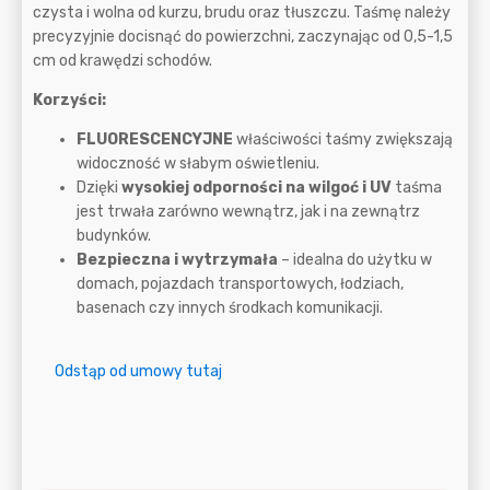
czysta i wolna od kurzu, brudu oraz tłuszczu. Taśmę należy
precyzyjnie docisnąć do powierzchni, zaczynając od 0,5-1,5
cm od krawędzi schodów.
Korzyści:
FLUORESCENCYJNE
właściwości taśmy zwiększają
widoczność w słabym oświetleniu.
Dzięki
wysokiej odporności na wilgoć i UV
taśma
jest trwała zarówno wewnątrz, jak i na zewnątrz
budynków.
Bezpieczna i wytrzymała
– idealna do użytku w
domach, pojazdach transportowych, łodziach,
basenach czy innych środkach komunikacji.
Odstąp od umowy tutaj