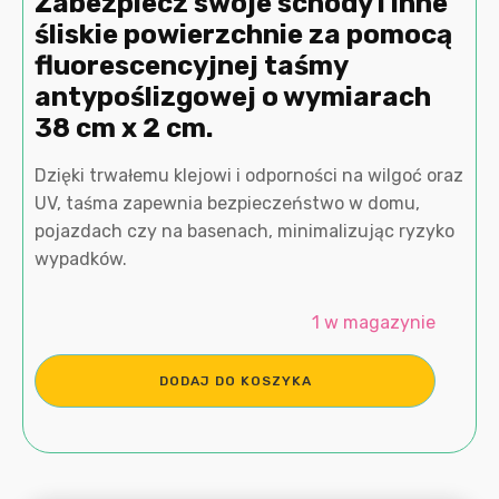
Zabezpiecz swoje schody i inne
śliskie powierzchnie za pomocą
fluorescencyjnej taśmy
antypoślizgowej o wymiarach
38 cm x 2 cm.
Dzięki trwałemu klejowi i odporności na wilgoć oraz
UV, taśma zapewnia bezpieczeństwo w domu,
pojazdach czy na basenach, minimalizując ryzyko
wypadków.
1 w magazynie
ilość
DODAJ DO KOSZYKA
Naklejka
antypoślizgowa
schody
38cm
x