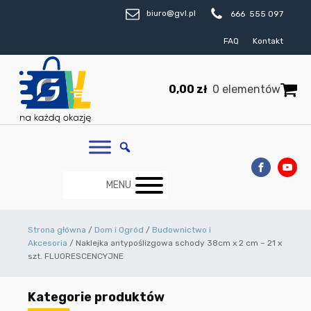
biuro@gvl.pl
666 555 097
FAQ
Kontakt
0,00
zł
0 elementów
MENU
Strona główna
/
Dom i Ogród
/
Budownictwo i
Akcesoria
/ Naklejka antypoślizgowa schody 38cm x 2 cm – 21 x
szt. FLUORESCENCYJNE
Kategorie produktów