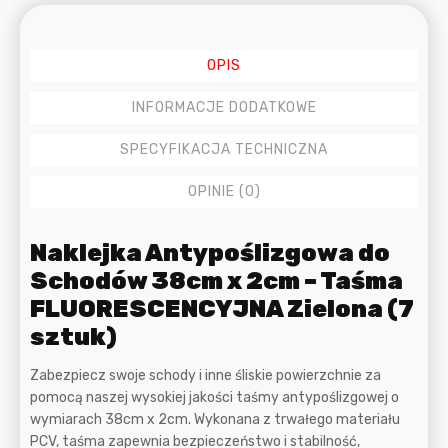
2
cm
-
21
OPIS
x
szt.
INFORMACJE DODATKOWE
FLUORESCENCYJNE
SPECYFIKACJA TECHNICZNA
OPINIE (0)
Opis
Naklejka Antypoślizgowa do
Schodów 38cm x 2cm – Taśma
FLUORESCENCYJNA Zielona (7
sztuk)
Zabezpiecz swoje schody i inne śliskie powierzchnie za
pomocą naszej wysokiej jakości taśmy antypoślizgowej o
wymiarach 38cm x 2cm. Wykonana z trwałego materiału
PCV, taśma zapewnia bezpieczeństwo i stabilność,