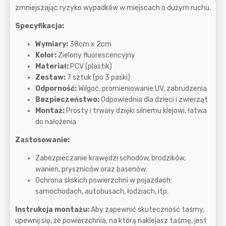
zmniejszając ryzyko wypadków w miejscach o dużym ruchu.
Specyfikacja:
Wymiary:
38cm x 2cm
Kolor:
Zielony fluorescencyjny
Materiał:
PCV (plastik)
Zestaw:
7 sztuk (po 3 paski)
Odporność:
Wilgoć, promieniowanie UV, zabrudzenia
Bezpieczeństwo:
Odpowiednia dla dzieci i zwierząt
Montaż:
Prosty i trwały dzięki silnemu klejowi, łatwa
do nałożenia
Zastosowanie:
Zabezpieczanie krawędzi schodów, brodzików,
wanien, pryszniców oraz basenów.
Ochrona śliskich powierzchni w pojazdach:
samochodach, autobusach, łodziach, itp.
Instrukcja montażu:
Aby zapewnić skuteczność taśmy,
upewnij się, że powierzchnia, na którą naklejasz taśmę, jest