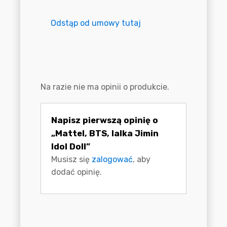
Odstąp od umowy tutaj
Opinie
Na razie nie ma opinii o produkcie.
Napisz pierwszą opinię o
„Mattel, BTS, lalka Jimin
Idol Doll”
Musisz się
zalogować
, aby
dodać opinię.