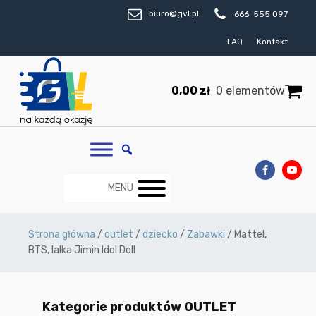
biuro@gvl.pl
666 555 097
FAQ
Kontakt
0,00
zł
0 elementów
MENU
Strona główna
/
outlet
/
dziecko
/
Zabawki
/ Mattel,
BTS, lalka Jimin Idol Doll
Kategorie produktów OUTLET