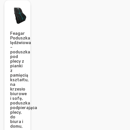
Feagar
Poduszka
lędźwiowa
–
poduszka
pod
plecy z
pianki
z
pamięcią
kształtu,
na
krzesło
biurowe
i sofę,
poduszka
podpierająca
plecy,
do
biura i
domu,