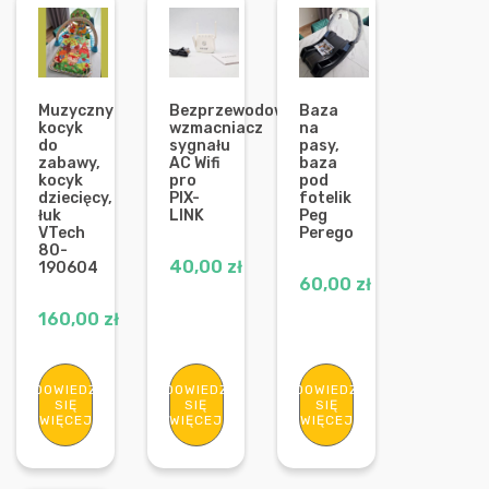
Muzyczny
Bezprzewodowy
Baza
kocyk
wzmacniacz
na
do
sygnału
pasy,
zabawy,
AC Wifi
baza
kocyk
pro
pod
dziecięcy,
PIX-
fotelik
łuk
LINK
Peg
VTech
Perego
80-
40,00
zł
190604
60,00
zł
160,00
zł
DOWIEDZ
DOWIEDZ
DOWIEDZ
SIĘ
SIĘ
SIĘ
WIĘCEJ
WIĘCEJ
WIĘCEJ