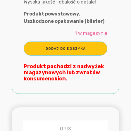
Wysoka jakość i dbałość o detale!
Produkt powystawowy.
Uszkodzone opakowanie (blister)
1 w magazynie
ilość
DODAJ DO KOSZYKA
Mattel,
BTS,
lalka
Produkt pochodzi z nadwyżek
Jimin
magazynowych lub zwrotów
Idol
konsumenckich.
Doll
OPIS