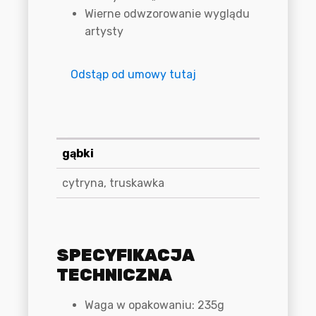
Wierne odwzorowanie wyglądu
artysty
Odstąp od umowy tutaj
Informacje dodatkowe
gąbki
cytryna, truskawka
Specyfikacja techniczna
SPECYFIKACJA
TECHNICZNA
Waga w opakowaniu: 235g