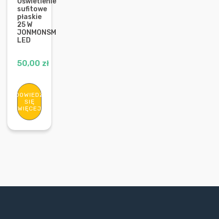
Oświetlenie
sufitowe
płaskie
25 W
JONMONSM
LED
50,00
zł
DOWIEDZ
SIĘ
WIĘCEJ