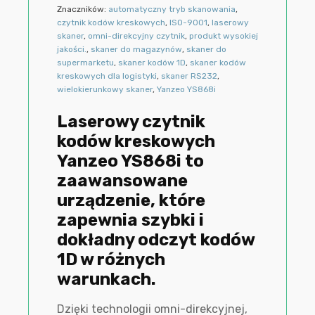
Znaczników:
automatyczny tryb skanowania
,
czytnik kodów kreskowych
,
ISO-9001
,
laserowy
skaner
,
omni-direkcyjny czytnik
,
produkt wysokiej
jakości.
,
skaner do magazynów
,
skaner do
supermarketu
,
skaner kodów 1D
,
skaner kodów
kreskowych dla logistyki
,
skaner RS232
,
wielokierunkowy skaner
,
Yanzeo YS868i
Laserowy czytnik
kodów kreskowych
Yanzeo YS868i to
zaawansowane
urządzenie, które
zapewnia szybki i
dokładny odczyt kodów
1D w różnych
warunkach.
Dzięki technologii omni-direkcyjnej,