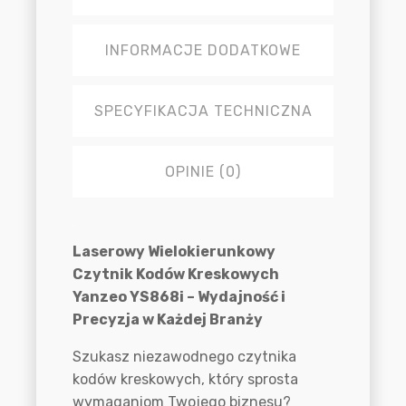
INFORMACJE DODATKOWE
SPECYFIKACJA TECHNICZNA
OPINIE (0)
Opis
Laserowy Wielokierunkowy
Czytnik Kodów Kreskowych
Yanzeo YS868i – Wydajność i
Precyzja w Każdej Branży
Szukasz niezawodnego czytnika
kodów kreskowych, który sprosta
wymaganiom Twojego biznesu?