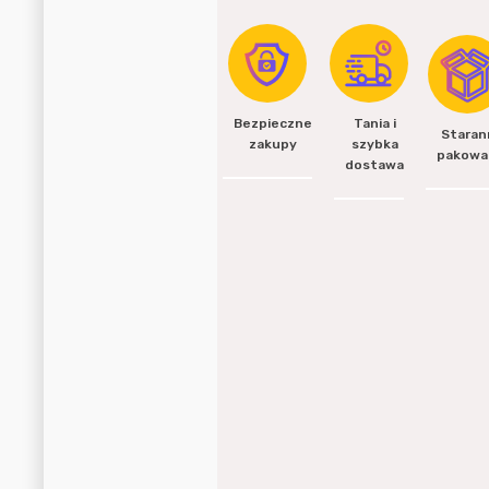
Bezpieczne
Tania i
Staran
zakupy
szybka
pakowa
dostawa