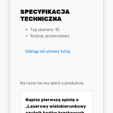
Specyfikacja techniczna
SPECYFIKACJA
TECHNICZNA
Typ skanera: 1D
Rodzaj: przewodowy
Odstąp od umowy tutaj
Opinie
Na razie nie ma opinii o produkcie.
Napisz pierwszą opinię o
„Laserowy wielokierunkowy
czytnik kodów kreskowych