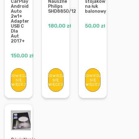
CarPlay
Nauszne
stojaków
Android
Philips
na łuk
Auto
SHD8850/12
balonowy
2w1+
Adapter
180,00
zł
50,00
zł
USB C
Dla
Aut
2017+
150,00
zł
DOWIEDZ
DOWIEDZ
DOWIEDZ
SIĘ
SIĘ
SIĘ
WIĘCEJ
WIĘCEJ
WIĘCEJ