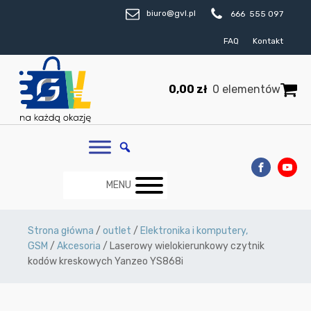
biuro@gvl.pl
666 555 097
FAQ
Kontakt
0,00
zł
0 elementów
MENU
Strona główna
/
outlet
/
Elektronika i komputery,
GSM
/
Akcesoria
/ Laserowy wielokierunkowy czytnik
kodów kreskowych Yanzeo YS868i