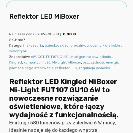
Reflektor LED MiBoxer
Najniższa cena (
2026-08-08
):
0,00
zł
SKU:
me7
Kategorii:
akcesoria
,
dziecko
,
sklep
,
urodziny
,
urodziny - dla kobiet
,
walentynki
Znaczników:
6W
,
CCT
,
FUT107
,
GU10
,
inteligentne oświetlenie.
,
Kingled
,
kompatybilność
,
Mi-Light
,
MIboxer
,
oszczędność energii
,
pilot zdalnego sterowania
,
reflektor LED
,
regulacja jasności
Reflektor LED Kingled MiBoxer
Mi-Light FUT107 GU10 6W to
nowoczesne rozwiązanie
oświetleniowe, które łączy
wydajność z funkcjonalnością.
Emitując 580 lumenów przy zaledwie 6 W mocy,
idealnie nadaje się do każdego wnętrza.