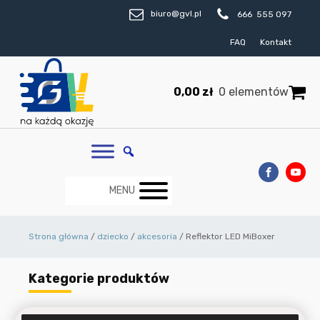
biuro@gvl.pl
666 555 097
FAQ
Kontakt
0,00
zł
0 elementów
MENU
Strona główna
/
dziecko
/
akcesoria
/ Reflektor LED MiBoxer
Kategorie produktów