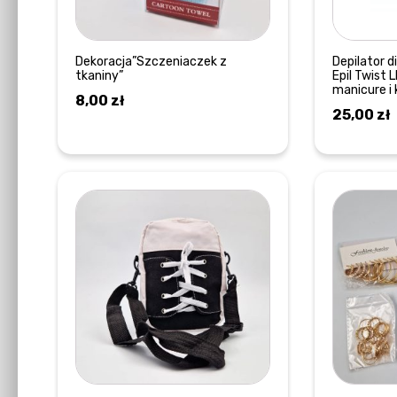
wybrać
na
stronie
Dekoracja”Szczeniaczek z
Depilator 
tkaniny”
Epil Twist 
produktu
manicure 
8,00
zł
25,00
zł
WYBIERZ OPCJE