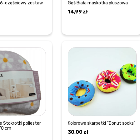
86-częściowy zestaw
Gęś Biała maskotka pluszowa
14,99
zł
DOWIEDZ SIĘ WIĘCEJ
DOWIEDZ SIĘ WIĘCEJ
 Stokrotki poliester
Kolorowe skarpetki “Donut socks”
70 cm
30,00
zł