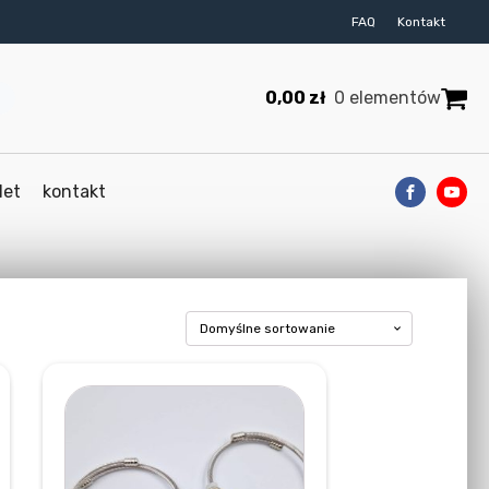
FAQ
Kontakt
0,00
zł
0 elementów
let
kontakt
Ten
produkt
ma
wiele