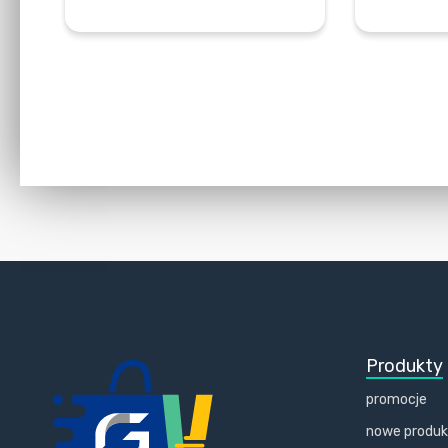
DODAJ DO KOSZYKA
Produkty
promocje
nowe produ