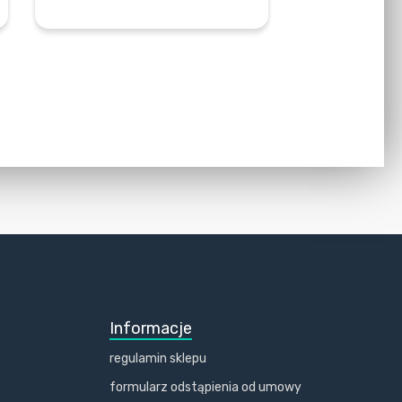
DOWIEDZ SIĘ WIĘCEJ
Informacje
regulamin sklepu
formularz odstąpienia od umowy