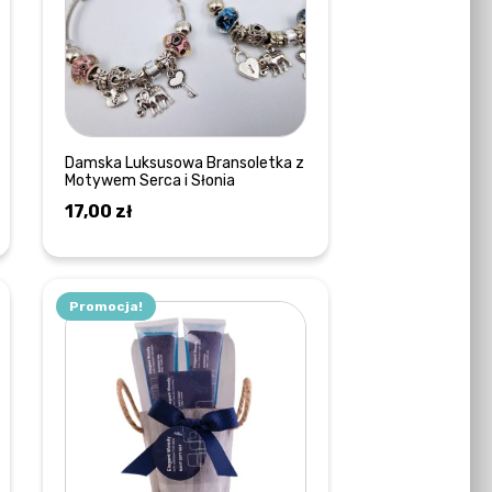
wariantów.
Opcje
można
wybrać
na
stronie
Damska Luksusowa Bransoletka z
Motywem Serca i Słonia
produktu
17,00
zł
WYBIERZ OPCJE
Promocja!