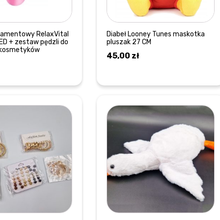
diamentowy RelaxVital
Diabeł Looney Tunes maskotka
LED + zestaw pędzli do
pluszak 27 CM
i kosmetyków
45,00
zł
DODAJ DO KOSZYKA
DOWIEDZ SIĘ WIĘCEJ