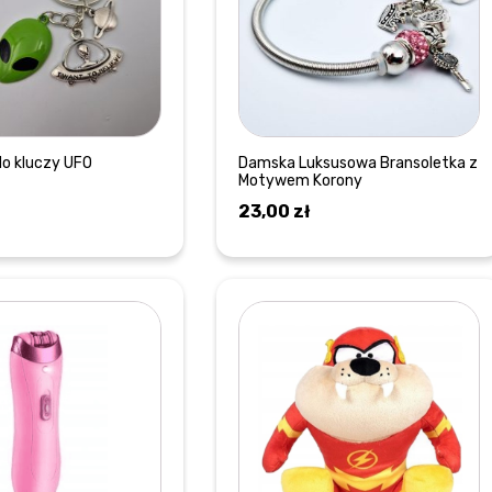
do kluczy UFO
Damska Luksusowa Bransoletka z
Motywem Korony
23,00
zł
DOWIEDZ SIĘ WIĘCEJ
DOWIEDZ SIĘ WIĘCEJ