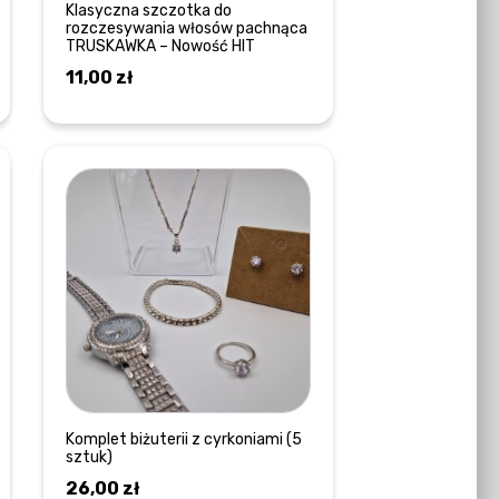
Klasyczna szczotka do
rozczesywania włosów pachnąca
TRUSKAWKA – Nowość HIT
11,00
zł
DODAJ DO KOSZYKA
Komplet biżuterii z cyrkoniami (5
sztuk)
26,00
zł