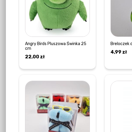
Angry Birds Pluszowa Świnka 25
Breloczek 
cm
4,99
zł
22,00
zł
DOWIEDZ SIĘ WIĘCEJ
Ten
produkt
ma
wiele
wariantów.
Opcje
można