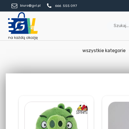
biuro@gvl.pl
666 555 097
wszystkie kategorie