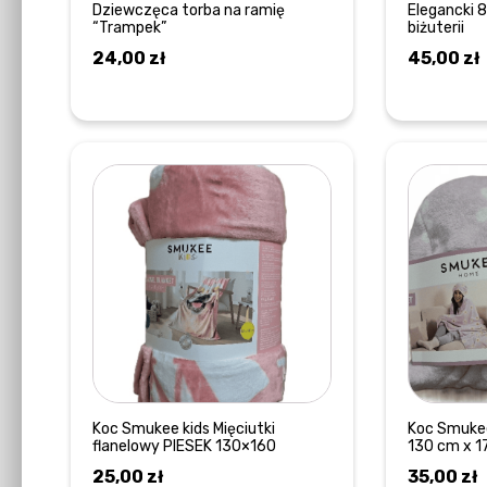
Dziewczęca torba na ramię
Elegancki 
“Trampek”
biżuterii
24,00
zł
45,00
zł
DOWIEDZ SIĘ WIĘCEJ
Koc Smukee kids Mięciutki
Koc Smukee
flanelowy PIESEK 130×160
130 cm x 1
25,00
zł
35,00
zł