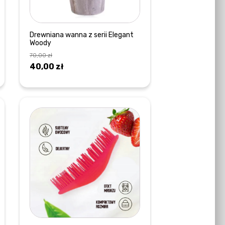
Drewniana wanna z serii Elegant
Woody
70,00
zł
Pierwotna
Aktualna
40,00
zł
cena
cena
DOWIEDZ SIĘ WIĘCEJ
wynosiła:
wynosi:
70,00 zł.
40,00 zł.