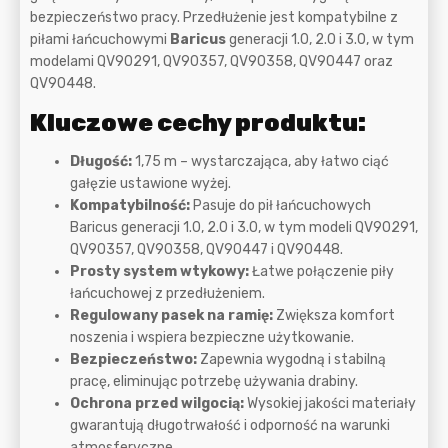
bezpieczeństwo pracy. Przedłużenie jest kompatybilne z
piłami łańcuchowymi
Baricus
generacji 1.0, 2.0 i 3.0, w tym
modelami QV90291, QV90357, QV90358, QV90447 oraz
QV90448.
Kluczowe cechy produktu:
Długość:
1,75 m – wystarczająca, aby łatwo ciąć
gałęzie ustawione wyżej.
Kompatybilność:
Pasuje do pił łańcuchowych
Baricus generacji 1.0, 2.0 i 3.0, w tym modeli QV90291,
QV90357, QV90358, QV90447 i QV90448.
Prosty system wtykowy:
Łatwe połączenie piły
łańcuchowej z przedłużeniem.
Regulowany pasek na ramię:
Zwiększa komfort
noszenia i wspiera bezpieczne użytkowanie.
Bezpieczeństwo:
Zapewnia wygodną i stabilną
pracę, eliminując potrzebę używania drabiny.
Ochrona przed wilgocią:
Wysokiej jakości materiały
gwarantują długotrwałość i odporność na warunki
atmosferyczne.