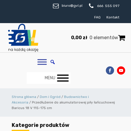
biuro@gvl.pl
666 555 097
FAQ
Kontakt
0,00
zł
0 elementów
MENU
Strona główna
/
Dom i Ogród
/
Budownictwo i
Akcesoria
/ Przedłużenie do akumulatorowej piły łańcuchowej
Baricus 18 V 115-175 cm
Kategorie produktów