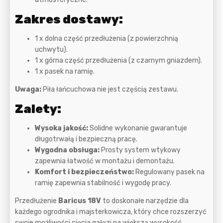
Zakres dostawy:
1 x dolna część przedłużenia (z powierzchnią
uchwytu).
1 x górna część przedłużenia (z czarnym gniazdem).
1 x pasek na ramię.
Uwaga:
Piła łańcuchowa nie jest częścią zestawu.
Zalety:
Wysoka jakość:
Solidne wykonanie gwarantuje
długotrwałą i bezpieczną pracę.
Wygodna obsługa:
Prosty system wtykowy
zapewnia łatwość w montażu i demontażu.
Komfort i bezpieczeństwo:
Regulowany pasek na
ramię zapewnia stabilność i wygodę pracy.
Przedłużenie
Baricus 18V
to doskonałe narzędzie dla
każdego ogrodnika i majsterkowicza, który chce rozszerzyć
swoje możliwości cięcia gałęzi na większą wysokość.