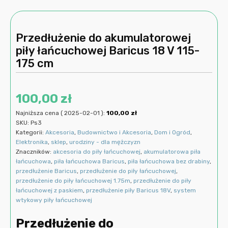
Przedłużenie do akumulatorowej
piły łańcuchowej Baricus 18 V 115-
175 cm
100,00
zł
Najniższa cena (
2025-02-01
):
100,00
zł
SKU:
Ps3
Kategorii:
Akcesoria
,
Budownictwo i Akcesoria
,
Dom i Ogród
,
Elektronika
,
sklep
,
urodziny - dla mężczyzn
Znaczników:
akcesoria do piły łańcuchowej
,
akumulatorowa piła
łańcuchowa
,
piła łańcuchowa Baricus
,
piła łańcuchowa bez drabiny
,
przedłużenie Baricus
,
przedłużenie do piły łańcuchowej
,
przedłużenie do piły łańcuchowej 1.75m
,
przedłużenie do piły
łańcuchowej z paskiem
,
przedłużenie piły Baricus 18V
,
system
wtykowy piły łańcuchowej
Przedłużenie do