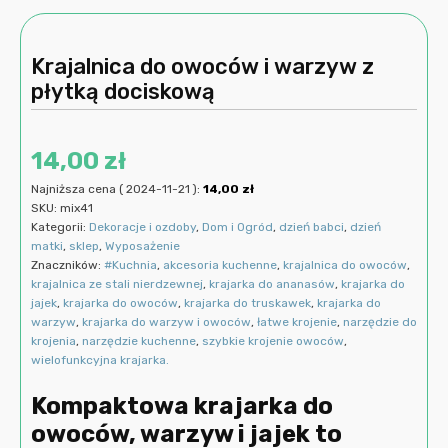
Krajalnica do owoców i warzyw z
płytką dociskową
14,00
zł
Najniższa cena (
2024-11-21
):
14,00
zł
SKU:
mix41
Kategorii:
Dekoracje i ozdoby
,
Dom i Ogród
,
dzień babci
,
dzień
matki
,
sklep
,
Wyposażenie
Znaczników:
#Kuchnia
,
akcesoria kuchenne
,
krajalnica do owoców
,
krajalnica ze stali nierdzewnej
,
krajarka do ananasów
,
krajarka do
jajek
,
krajarka do owoców
,
krajarka do truskawek
,
krajarka do
warzyw
,
krajarka do warzyw i owoców
,
łatwe krojenie
,
narzędzie do
krojenia
,
narzędzie kuchenne
,
szybkie krojenie owoców
,
wielofunkcyjna krajarka.
Kompaktowa krajarka do
owoców, warzyw i jajek to