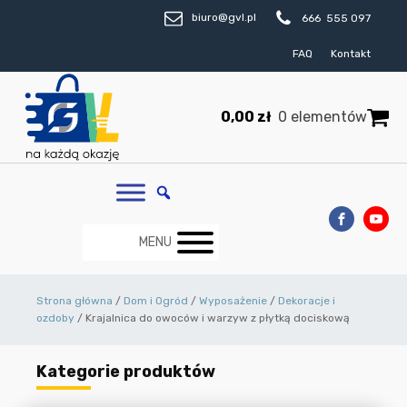
biuro@gvl.pl
666 555 097
FAQ
Kontakt
0,00
zł
0 elementów
MENU
Strona główna
/
Dom i Ogród
/
Wyposażenie
/
Dekoracje i
ozdoby
/ Krajalnica do owoców i warzyw z płytką dociskową
Kategorie produktów