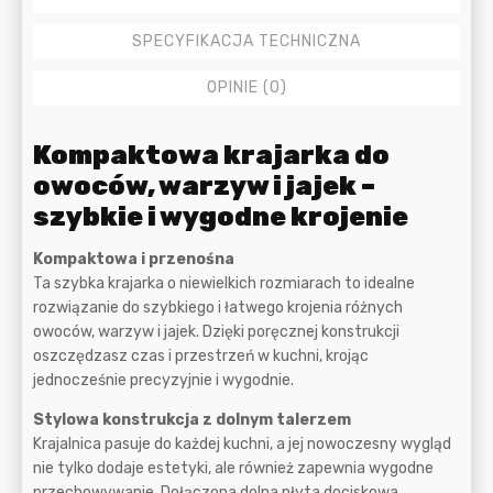
SPECYFIKACJA TECHNICZNA
OPINIE (0)
Opis
Kompaktowa krajarka do
owoców, warzyw i jajek –
szybkie i wygodne krojenie
Kompaktowa i przenośna
Ta szybka krajarka o niewielkich rozmiarach to idealne
rozwiązanie do szybkiego i łatwego krojenia różnych
owoców, warzyw i jajek. Dzięki poręcznej konstrukcji
oszczędzasz czas i przestrzeń w kuchni, krojąc
jednocześnie precyzyjnie i wygodnie.
Stylowa konstrukcja z dolnym talerzem
Krajalnica pasuje do każdej kuchni, a jej nowoczesny wygląd
nie tylko dodaje estetyki, ale również zapewnia wygodne
przechowywanie. Dołączona dolna płyta dociskowa