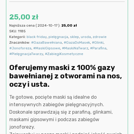
25,00
zł
Najniższa cena (
2024-10-17
):
25,00
zł
SKU:
1185
Kategorii:
black friday
,
pielęgnacja
,
sklep
,
uroda
,
zdrowie
Znaczników:
#GazaBawełniana
,
#GazaDoMasek
,
#Glinki
,
#Jonoforeza
,
#MaskiGipsowe
,
#MaskiNaTwarz
,
#Parafina
,
#PielęgnacjaTwarzy
,
#ZabiegiKosmetyczne
Oferujemy maski z 100% gazy
bawełnianej z otworami na nos,
oczy i usta.
Te gotowe, pocięte maski są idealne do
intensywnych zabiegów pielęgnacyjnych.
Doskonale sprawdzają się z parafiną, glinkami,
maskami gipsowymi i podczas zabiegów
jonoforezy.