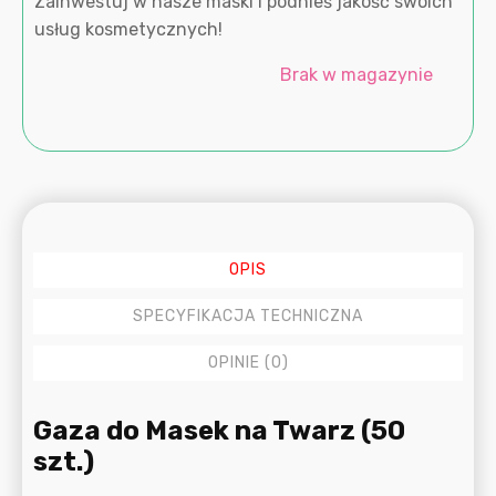
Zainwestuj w nasze maski i podnieś jakość swoich
usług kosmetycznych!
Brak w magazynie
OPIS
SPECYFIKACJA TECHNICZNA
OPINIE (0)
Opis
Gaza do Masek na Twarz (50
szt.)