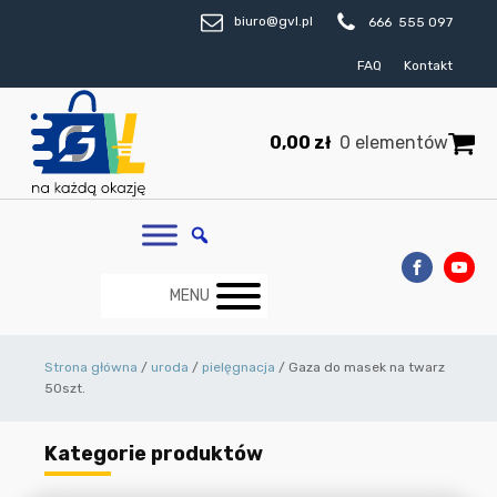
biuro@gvl.pl
666 555 097
FAQ
Kontakt
0,00
zł
0 elementów
MENU
Strona główna
/
uroda
/
pielęgnacja
/ Gaza do masek na twarz
50szt.
Kategorie produktów