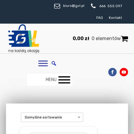
biuro@gvl.pl
666 555 097
FAQ
Kontakt
0,00
zł
0 elementów
MENU