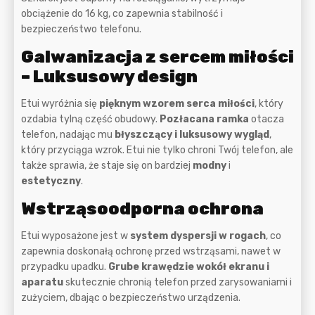
obciążenie do 16 kg, co zapewnia stabilność i
bezpieczeństwo telefonu.
Galwanizacja z sercem miłości
– Luksusowy design
Etui wyróżnia się
pięknym wzorem serca miłości
, który
ozdabia tylną część obudowy.
Pozłacana ramka
otacza
telefon, nadając mu
błyszczący i luksusowy wygląd
,
który przyciąga wzrok. Etui nie tylko chroni Twój telefon, ale
także sprawia, że staje się on bardziej
modny
i
estetyczny
.
Wstrząsoodporna ochrona
Etui wyposażone jest w
system dyspersji w rogach
, co
zapewnia doskonałą ochronę przed wstrząsami, nawet w
przypadku upadku.
Grube krawędzie wokół ekranu i
aparatu
skutecznie chronią telefon przed zarysowaniami i
zużyciem, dbając o bezpieczeństwo urządzenia.