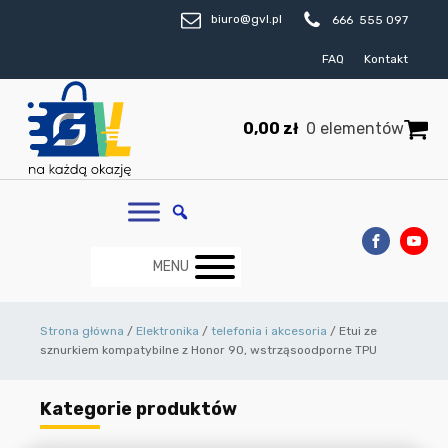
biuro@gvl.pl
666 555 097
FAQ
Kontakt
0,00
zł
0 elementów
MENU
Strona główna
/
Elektronika
/
telefonia i akcesoria
/ Etui ze
sznurkiem kompatybilne z Honor 90, wstrząsoodporne TPU
Kategorie produktów