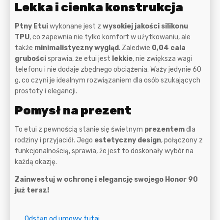
Lekka i cienka konstrukcja
Ptny Etui
wykonane jest z
wysokiej jakości silikonu
TPU
, co zapewnia nie tylko komfort w użytkowaniu, ale
także
minimalistyczny wygląd
. Zaledwie
0,04 cala
grubości
sprawia, że etui jest
lekkie
, nie zwiększa wagi
telefonu i nie dodaje zbędnego obciążenia. Waży jedynie 60
g, co czyni je idealnym rozwiązaniem dla osób szukających
prostoty i elegancji.
Pomysł na prezent
To etui z pewnością stanie się świetnym
prezentem
dla
rodziny i przyjaciół. Jego
estetyczny design
, połączony z
funkcjonalnością, sprawia, że jest to doskonały wybór na
każdą okazję.
Zainwestuj w ochronę i elegancję swojego Honor 90
już teraz!
Odstąp od umowy tutaj