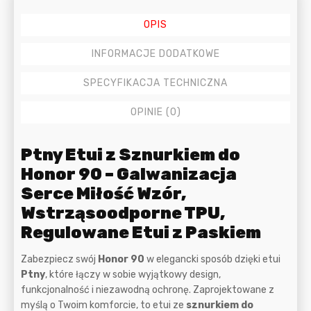
OPIS
INFORMACJE DODATKOWE
SPECYFIKACJA TECHNICZNA
OPINIE (0)
Opis
Ptny Etui z Sznurkiem do
Honor 90 – Galwanizacja
Serce Miłość Wzór,
Wstrząsoodporne TPU,
Regulowane Etui z Paskiem
Zabezpiecz swój
Honor 90
w elegancki sposób dzięki etui
Ptny
, które łączy w sobie wyjątkowy design,
funkcjonalność i niezawodną ochronę. Zaprojektowane z
myślą o Twoim komforcie, to etui ze
sznurkiem do