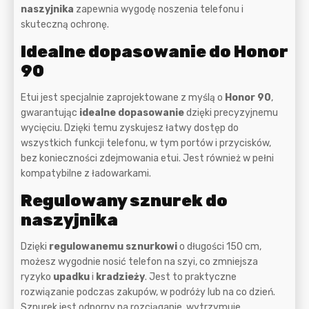
naszyjnika
zapewnia wygodę noszenia telefonu i
skuteczną ochronę.
Idealne dopasowanie do Honor
90
Etui jest specjalnie zaprojektowane z myślą o
Honor 90
,
gwarantując
idealne dopasowanie
dzięki precyzyjnemu
wycięciu. Dzięki temu zyskujesz łatwy dostęp do
wszystkich funkcji telefonu, w tym portów i przycisków,
bez konieczności zdejmowania etui. Jest również w pełni
kompatybilne z ładowarkami.
Regulowany sznurek do
naszyjnika
Dzięki
regulowanemu sznurkowi
o długości 150 cm,
możesz wygodnie nosić telefon na szyi, co zmniejsza
ryzyko
upadku
i
kradzieży
. Jest to praktyczne
rozwiązanie podczas zakupów, w podróży lub na co dzień.
Sznurek jest odporny na rozciąganie, wytrzymuje