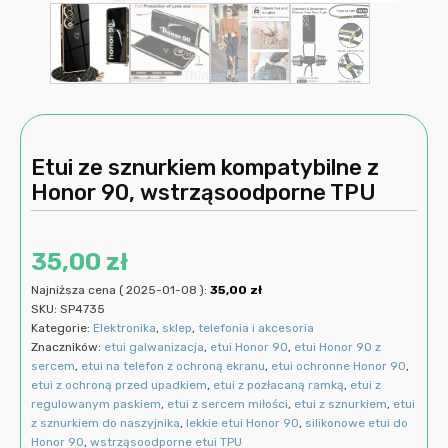
Etui ze sznurkiem kompatybilne z
Honor 90, wstrząsoodporne TPU
35,00
zł
Najniższa cena (
2025-01-08
):
35,00
zł
SKU:
SP4735
Kategorie:
Elektronika
,
sklep
,
telefonia i akcesoria
Znaczników:
etui galwanizacja
,
etui Honor 90
,
etui Honor 90 z
sercem
,
etui na telefon z ochroną ekranu
,
etui ochronne Honor 90
,
etui z ochroną przed upadkiem
,
etui z pozłacaną ramką
,
etui z
regulowanym paskiem
,
etui z sercem miłości
,
etui z sznurkiem
,
etui
z sznurkiem do naszyjnika
,
lekkie etui Honor 90
,
silikonowe etui do
Honor 90
,
wstrząsoodporne etui TPU