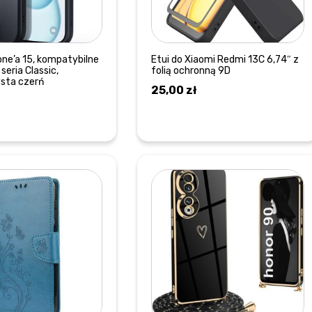
one’a 15, kompatybilne
Etui do Xiaomi Redmi 13C 6,74″ z
seria Classic,
folią ochronną 9D
sta czerń
25,00
zł
DOWIEDZ SIĘ WIĘCEJ
DOWIEDZ SIĘ WIĘCEJ