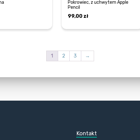
na
Pokrowiec, z uchwytem Apple
Pencil
99,00
zł
DODAJ DO KOSZYKA
DOWIEDZ SIĘ WIĘCEJ
1
2
3
→
Kontakt