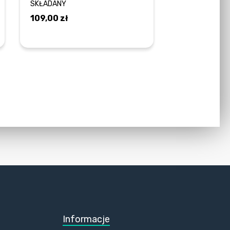
SKŁADANY
109,00
zł
DODAJ DO KOSZYKA
Informacje