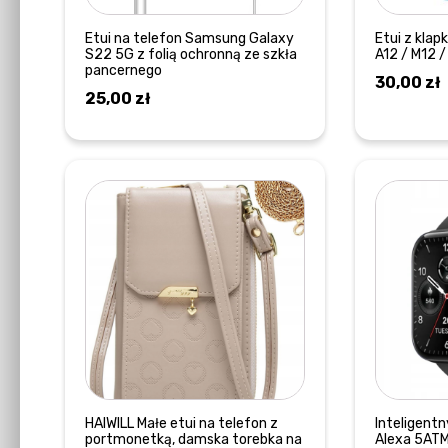
Etui na telefon Samsung Galaxy
Etui z kla
S22 5G z folią ochronną ze szkła
A12 / M12 /
pancernego
30,00
zł
25,00
zł
DOWIEDZ SIĘ WIĘCEJ
HAIWILL Małe etui na telefon z
Inteligent
portmonetką, damska torebka na
Alexa 5AT