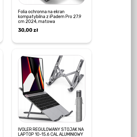
Folia ochronna na ekran
kompatybilna z iPadem Pro 27.9
cm 2024, matowa
30,00
zł
DODAJ DO KOSZYKA
IVOLER REGULOWANY STOJAK NA
LAPTOP 10-15.6 CAL ALUMINIOWY