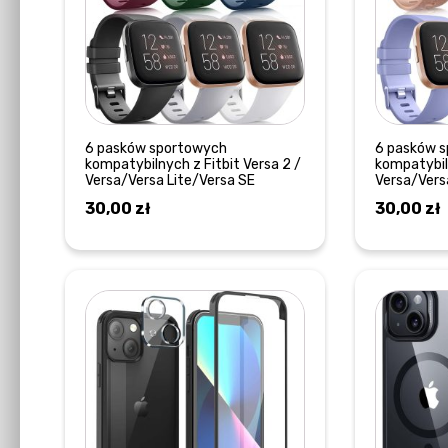
6 pasków sportowych
6 pasków 
kompatybilnych z Fitbit Versa 2 /
kompatybiln
Versa/Versa Lite/Versa SE
Versa/Vers
30,00
zł
30,00
zł
DOWIEDZ SIĘ WIĘCEJ