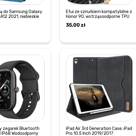
pką do Samsung Galaxy
Etui ze sznurkiem kompatybilne z
 A12 2021, niebieskie
Honor 90, wstrząsoodporne TPU
35,00
zł
DOWIEDZ SIĘ WIĘCEJ
DOWIEDZ SIĘ WIĘCEJ
ny zegarek Bluetooth
iPad Air 3rd Generation Case, iPad
M IP68 Wodoodporny
Pro 10.5 Inch 2019/2017