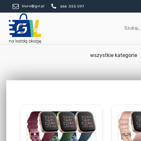
biuro@gvl.pl
666 555 097
wszystkie kategorie