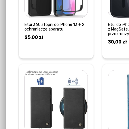
Etui 360 stopni do iPhone 13 + 2
Etui do iPh
ochraniacze aparatu
z MagSafe, 
przezroczy
25,00
zł
30,00
zł
DOWIEDZ SIĘ WIĘCEJ