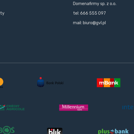
Domenafirmy sp. z o.o.
kty
tel: 666 555 097
mail: biuro@gvl.pl