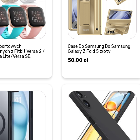
sportowych
Case Do Samsung Do Samsung
ych z Fitbit Versa 2 /
Galaxy Z Fold 5 złoty
a Lite/Versa SE,
50,00
zł
DOWIEDZ SIĘ WIĘCEJ
DOWIEDZ SIĘ WIĘCEJ