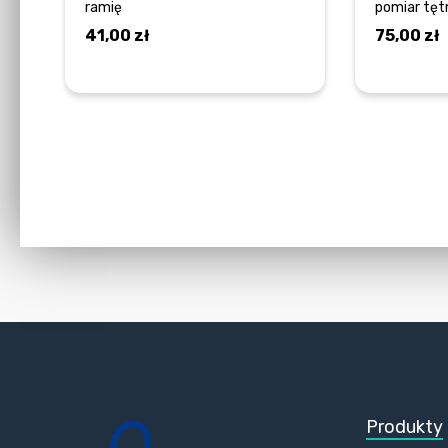
ramię
pomiar tęt
41,00
zł
75,00
zł
DOWIEDZ SIĘ WIĘCEJ
Produkty