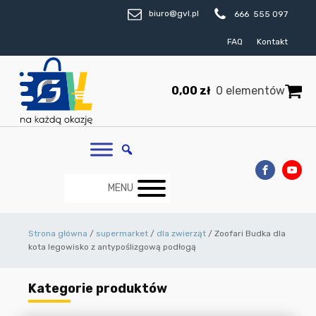
biuro@gvl.pl
666 555 097
FAQ
Kontakt
0,00
zł
0 elementów
MENU
Strona główna
/
supermarket
/
dla zwierząt
/ Zoofari Budka dla
kota legowisko z antypoślizgową podłogą
Kategorie produktów