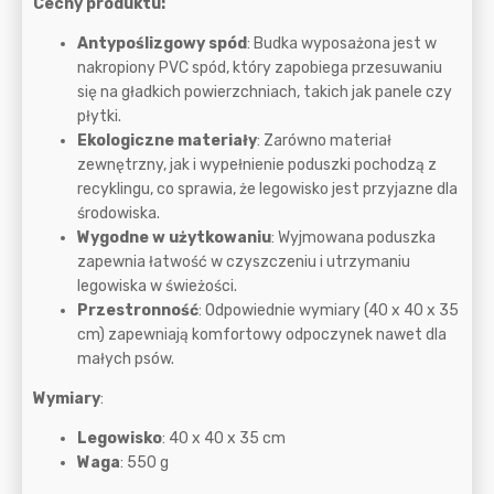
Cechy produktu:
Antypoślizgowy spód
: Budka wyposażona jest w
nakropiony PVC spód, który zapobiega przesuwaniu
się na gładkich powierzchniach, takich jak panele czy
płytki.
Ekologiczne materiały
: Zarówno materiał
zewnętrzny, jak i wypełnienie poduszki pochodzą z
recyklingu, co sprawia, że legowisko jest przyjazne dla
środowiska.
Wygodne w użytkowaniu
: Wyjmowana poduszka
zapewnia łatwość w czyszczeniu i utrzymaniu
legowiska w świeżości.
Przestronność
: Odpowiednie wymiary (40 x 40 x 35
cm) zapewniają komfortowy odpoczynek nawet dla
małych psów.
Wymiary
:
Legowisko
: 40 x 40 x 35 cm
Waga
: 550 g