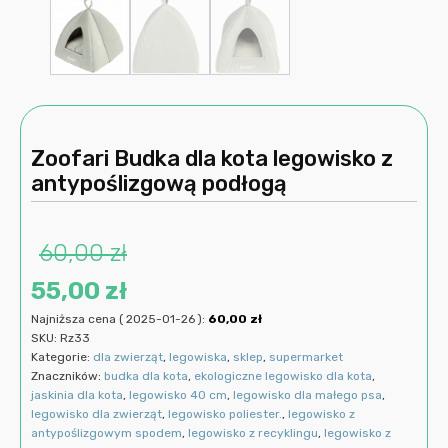
Zoofari Budka dla kota legowisko z
antypoślizgową podłogą
60,00
zł
Pierwotna
Aktualna
55,00
zł
Najniższa cena (
2025-01-26
):
60,00
zł
cena
cena
SKU:
Rz33
Kategorie:
dla zwierząt
,
legowiska
,
sklep
,
supermarket
wynosiła:
wynosi:
Znaczników:
budka dla kota
,
ekologiczne legowisko dla kota
,
jaskinia dla kota
,
legowisko 40 cm
,
legowisko dla małego psa
,
60,00 zł.
55,00 zł.
legowisko dla zwierząt
,
legowisko poliester.
,
legowisko z
antypoślizgowym spodem
,
legowisko z recyklingu
,
legowisko z