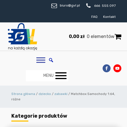
biuro@gvl.pl
666 555 097
FAQ
Kontakt
0,00
zł
0 elementów
MENU
Strona główna
/
dziecko
/
zabawki
/ Matchbox Samochody 1:64,
różne
Kategorie produktów