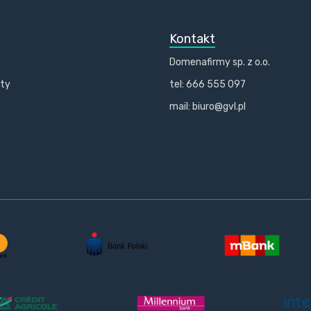
Kontakt
Domenafirmy sp. z o.o.
kty
tel: 666 555 097
mail: biuro@gvl.pl