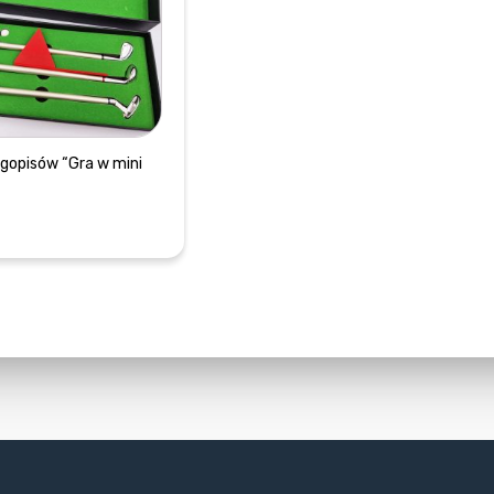
gopisów “Gra w mini
DOWIEDZ SIĘ WIĘCEJ