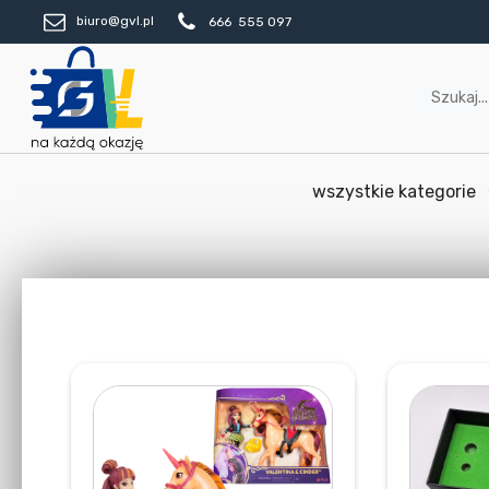
biuro@gvl.pl
666 555 097
wszystkie kategorie