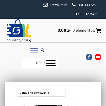
biuro@gvl.pl
666 555 097
FAQ
Kontakt
0,00
zł
0 elementów
MENU