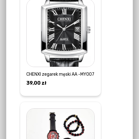
CHENXI zegarek męski AA -MY007
39,00
zł
DOWIEDZ SIĘ WIĘCEJ