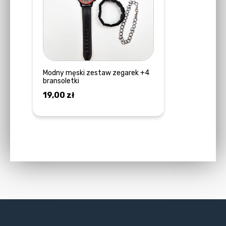
Modny męski zestaw zegarek +4
bransoletki
19,00
zł
DOWIEDZ SIĘ WIĘCEJ