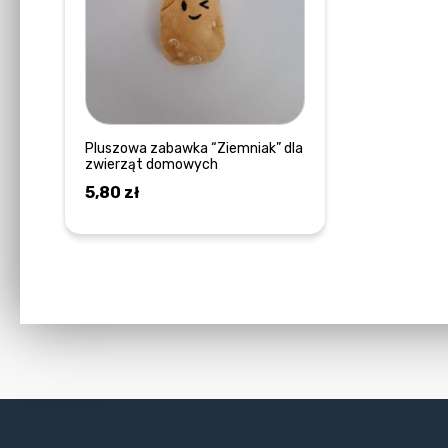
Pluszowa zabawka “Ziemniak” dla
zwierząt domowych
5,80
zł
DOWIEDZ SIĘ WIĘCEJ