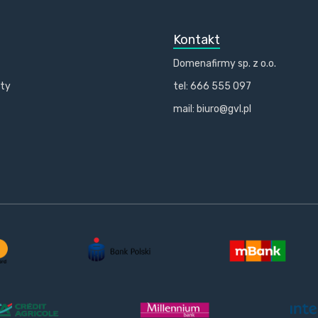
Kontakt
Domenafirmy sp. z o.o.
kty
tel: 666 555 097
mail: biuro@gvl.pl