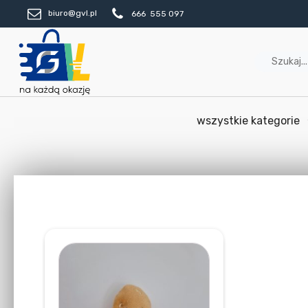
biuro@gvl.pl
666 555 097
wszystkie kategorie