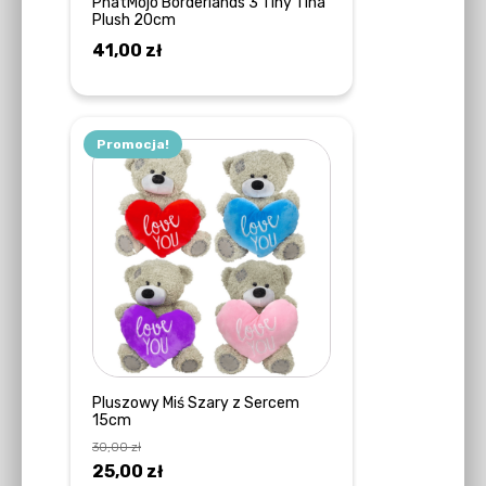
PhatMojo Borderlands 3 Tiny Tina
Plush 20cm
41,00
zł
DODAJ DO KOSZYKA
Promocja!
Ten
produkt
ma
wiele
wariantów.
Opcje
można
wybrać
na
stronie
Pluszowy Miś Szary z Sercem
15cm
produktu
30,00
zł
Pierwotna
Aktualna
25,00
zł