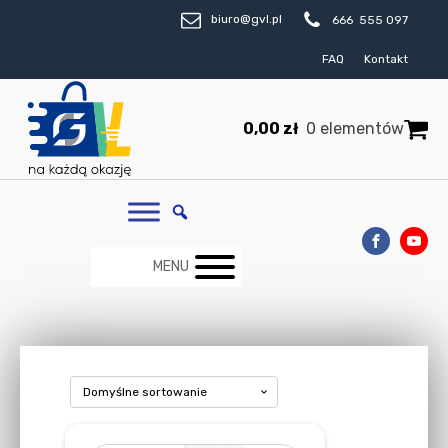
biuro@gvl.pl
666 555 097
FAQ
Kontakt
0,00
zł
0 elementów
MENU