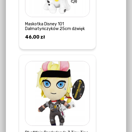
Maskotka Disney 101
Dalmatyńczyków 25cm dźwięk
46,00
zł
DOWIEDZ SIĘ WIĘCEJ