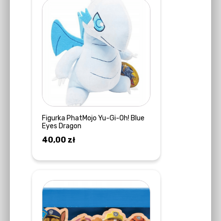
Figurka PhatMojo Yu-Gi-Oh! Blue
Eyes Dragon
40,00
zł
DODAJ DO KOSZYKA