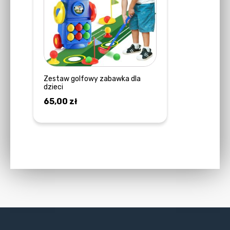
Zestaw golfowy zabawka dla
dzieci
65,00
zł
DODAJ DO KOSZYKA