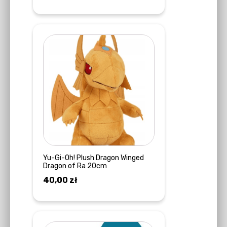
cena
cena
WYBIERZ OPCJE
wynosiła:
wynosi:
30,00 zł.
25,00 zł.
Yu-Gi-Oh! Plush Dragon Winged
Dragon of Ra 20cm
40,00
zł
DODAJ DO KOSZYKA