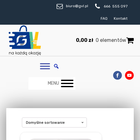
biuro@gvl.pl
666 555 097
FAQ
Kontakt
0,00
zł
0 elementów
MENU