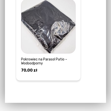
Pokrowiec na Parasol Patio –
Wodoodporny
70,00
zł
DOWIEDZ SIĘ WIĘCEJ