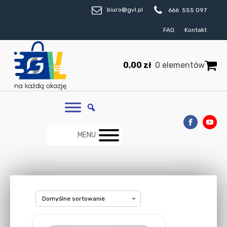
biuro@gvl.pl
666 555 097
FAQ
Kontakt
0,00
zł
0 elementów
MENU