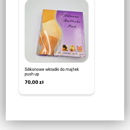
Silikonowe wkładki do majtek
push up
70,00
zł
DOWIEDZ SIĘ WIĘCEJ