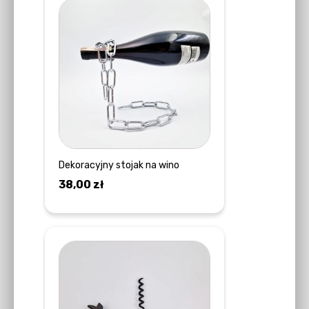
Dekoracyjny stojak na wino
38,00
zł
DOWIEDZ SIĘ WIĘCEJ