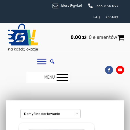
biuro@gvl.pl
666 555 097
FAQ
Kontakt
0,00
zł
0 elementów
MENU