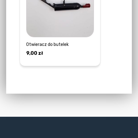
Otwieracz do butelek
9,00
zł
DOWIEDZ SIĘ WIĘCEJ