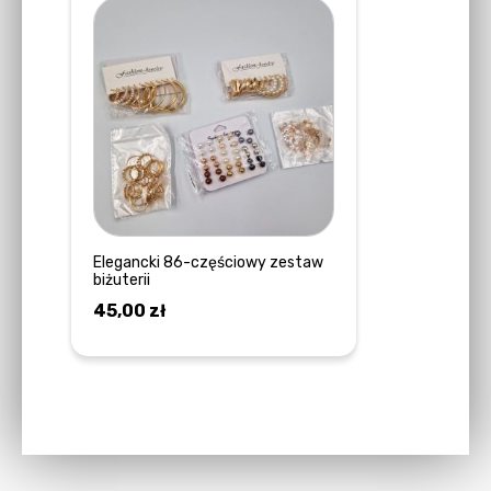
Elegancki 86-częściowy zestaw
biżuterii
45,00
zł
DOWIEDZ SIĘ WIĘCEJ