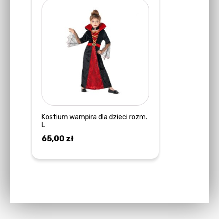
Kostium wampira dla dzieci rozm.
L
65,00
zł
DOWIEDZ SIĘ WIĘCEJ