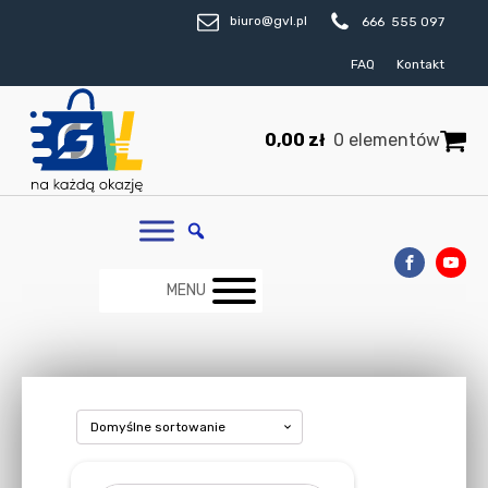
biuro@gvl.pl
666 555 097
FAQ
Kontakt
0,00
zł
0 elementów
MENU