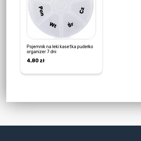
Pojemnik na leki kasetka pudełko
organizer 7 dni
4,80
zł
DOWIEDZ SIĘ WIĘCEJ