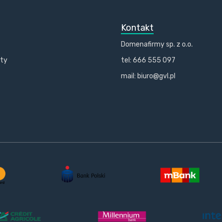
Kontakt
Domenafirmy sp. z o.o.
kty
tel: 666 555 097
mail: biuro@gvl.pl