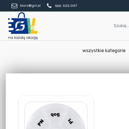
biuro@gvl.pl
666 555 097
wszystkie kategorie