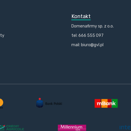
Kontakt
Domenafirmy sp. z o.o.
kty
tel: 666 555 097
mail: biuro@gvl.pl