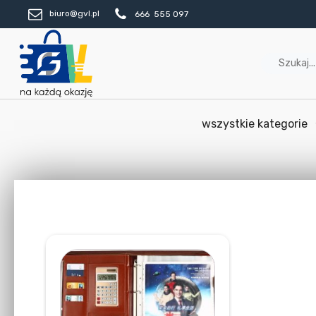
biuro@gvl.pl
666 555 097
wszystkie kategorie