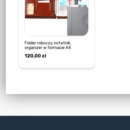
Folder roboczy, notatnik,
organizer w formacie A4
120,00
zł
DOWIEDZ SIĘ WIĘCEJ