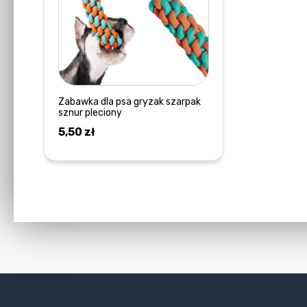
wariantów.
Opcje
można
wybrać
na
stronie
Zabawka dla psa gryzak szarpak
sznur pleciony
produktu
5,50
zł
WYBIERZ OPCJE