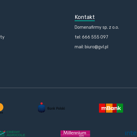
Kontakt
Domenafirmy sp. z o.o.
kty
tel: 666 555 097
mail: biuro@gvl.pl