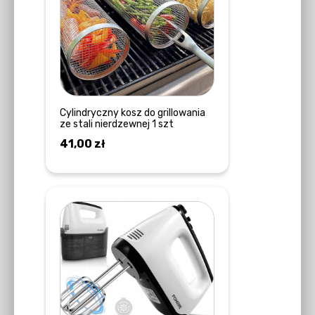
Cylindryczny kosz do grillowania
ze stali nierdzewnej 1 szt
41,00
zł
DODAJ DO KOSZYKA