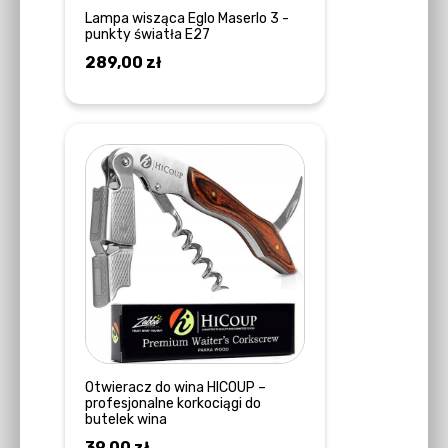
Lampa wisząca Eglo Maserlo 3 -
punkty światła E27
289,00
zł
DOWIEDZ SIĘ WIĘCEJ
Otwieracz do wina HICOUP –
profesjonalne korkociągi do
butelek wina
39,00
zł