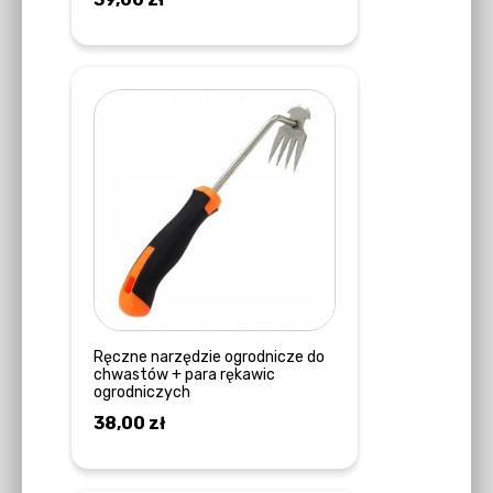
DODAJ DO KOSZYKA
Ręczne narzędzie ogrodnicze do
chwastów + para rękawic
ogrodniczych
38,00
zł
DOWIEDZ SIĘ WIĘCEJ