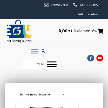
biuro@gvl.pl
666 555 097
FAQ
Kontakt
0,00
zł
0 elementów
MENU