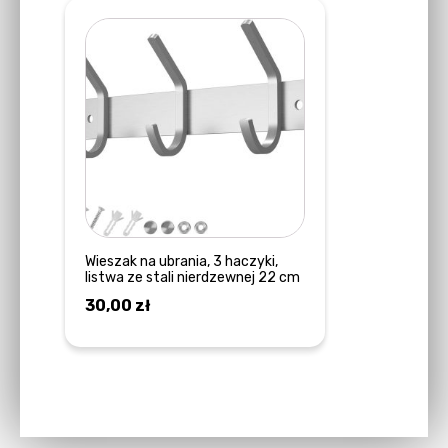
Wieszak na ubrania, 3 haczyki,
listwa ze stali nierdzewnej 22 cm
30,00
zł
DOWIEDZ SIĘ WIĘCEJ