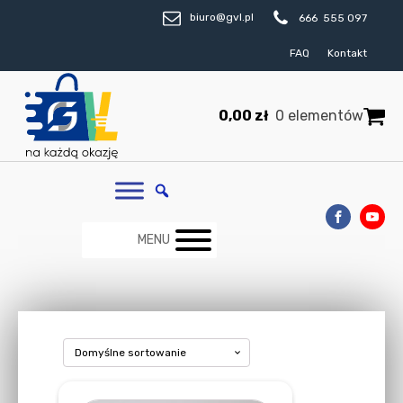
biuro@gvl.pl
666 555 097
FAQ
Kontakt
0,00
zł
0 elementów
MENU