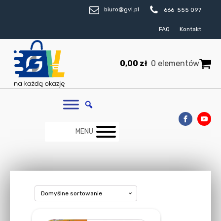
biuro@gvl.pl
666 555 097
FAQ
Kontakt
0,00
zł
0 elementów
MENU