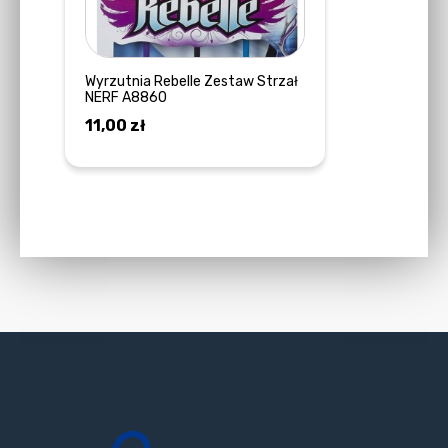
Wyrzutnia Rebelle Zestaw Strzał
NERF A8860
11,00
zł
DOWIEDZ SIĘ WIĘCEJ