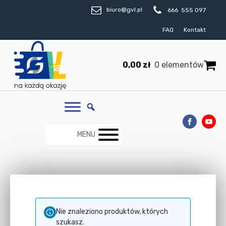
biuro@gvl.pl
666 555 097
FAQ
Kontakt
0,00
zł
0 elementów
MENU
Nie znaleziono produktów, których
szukasz.