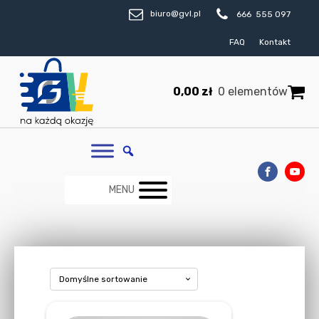
biuro@gvl.pl
666 555 097
FAQ
Kontakt
0,00
zł
0 elementów
MENU