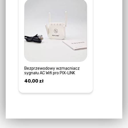
Bezprzewodowy wzmacniacz
sygnału AC Wifi pro PIX-LINK
40,00
zł
DOWIEDZ SIĘ WIĘCEJ