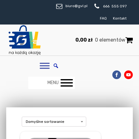
biuro@gvl.pl
666 555 097
FAQ
Kontakt
0,00
zł
0 elementów
MENU