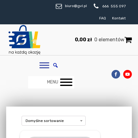
biuro@gvl.pl
666 555 097
FAQ
Kontakt
0,00
zł
0 elementów
MENU