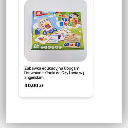
Zabawka edukacyjna Coogam
Drewniane Klocki do Czytania w j.
angielskim
40,00
zł
DOWIEDZ SIĘ WIĘCEJ