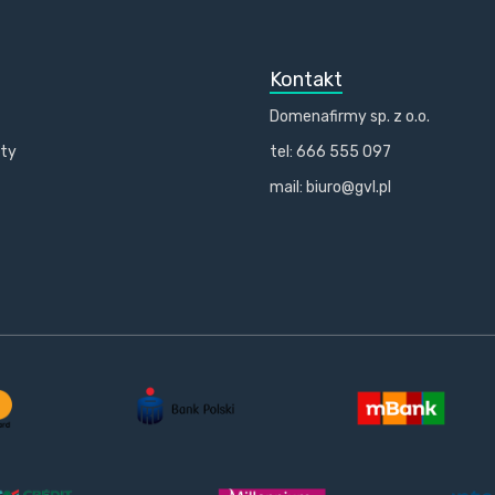
Kontakt
Domenafirmy sp. z o.o.
kty
tel: 666 555 097
mail: biuro@gvl.pl