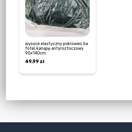
wysoce elastyczny pokrowiec ba
fotel, kanapę antyroztoczowy
90x140cm
49,99
zł
DOWIEDZ SIĘ WIĘCEJ