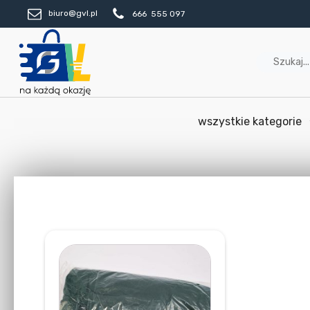
biuro@gvl.pl
666 555 097
wszystkie kategorie