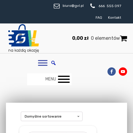
biuro@gvl.pl
666 555 097
FAQ
Kontakt
0,00
zł
0 elementów
MENU