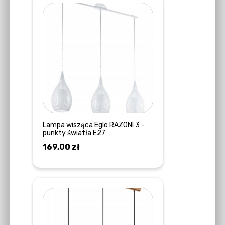
Lampa wisząca Eglo RAZONI 3 -
punkty światła E27
169,00
zł
DOWIEDZ SIĘ WIĘCEJ