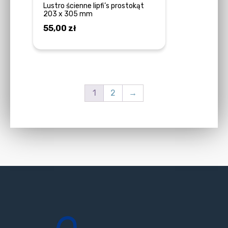
Lustro ścienne lipfi’s prostokąt
203 x 305 mm
55,00
zł
DODAJ DO KOSZYKA
1
2
→