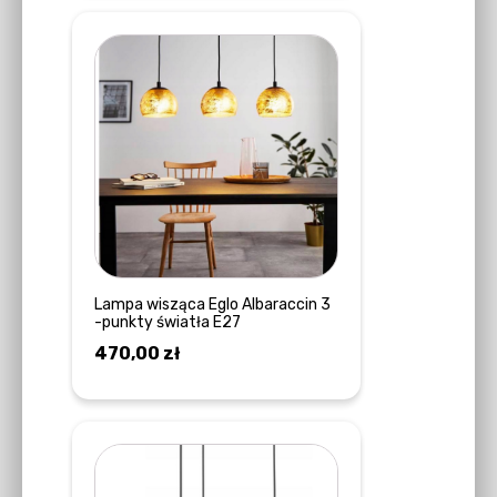
Lampa wisząca Eglo Albaraccin 3
-punkty światła E27
470,00
zł
DOWIEDZ SIĘ WIĘCEJ