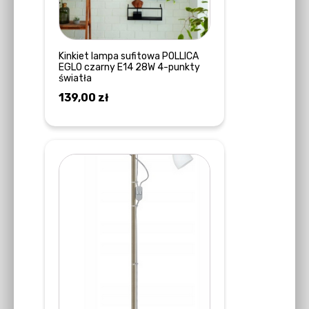
Kinkiet lampa sufitowa POLLICA
EGLO czarny E14 28W 4-punkty
światła
139,00
zł
DOWIEDZ SIĘ WIĘCEJ