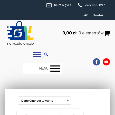
biuro@gvl.pl
666 555 097
FAQ
Kontakt
0,00
zł
0 elementów
MENU