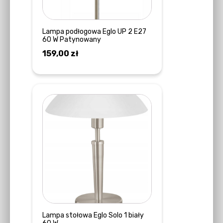
Lampa podłogowa Eglo UP 2 E27
60 W Patynowany
159,00
zł
DODAJ DO KOSZYKA
Lampa stołowa Eglo Solo 1 biały