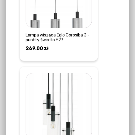
Lampa wisząca Eglo Gorosiba 3 -
punkty światła E27
269,00
zł
DOWIEDZ SIĘ WIĘCEJ