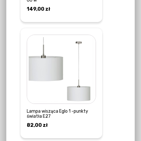
60 W
149,00
zł
DOWIEDZ SIĘ WIĘCEJ
Lampa wisząca Eglo 1 -punkty
światła E27
82,00
zł
DOWIEDZ SIĘ WIĘCEJ