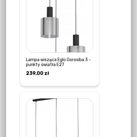
Lampa wisząca Eglo Gorosiba 3 -
punkty światła E27
239,00
zł
DOWIEDZ SIĘ WIĘCEJ