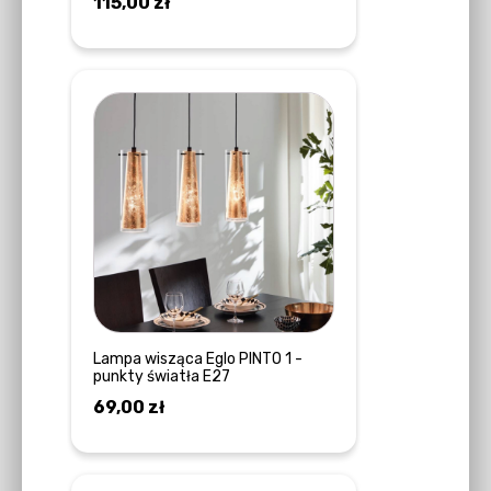
115,00
zł
DODAJ DO KOSZYKA
Lampa wisząca Eglo PINTO 1 -
punkty światła E27
69,00
zł
DODAJ DO KOSZYKA